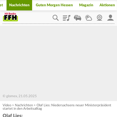
et
Nachrichten
Guten Morgen Hessen
Magazin
Aktionen
Playlist
Staupilot
Wetter
Webcam
Mein
© glomex, 21.05.2025
Video
>
Nachrichten
>
Olaf Lies: Niedersachsens neuer Ministerpräsident
startet in den Arbeitsalltag
Olaf Lies: