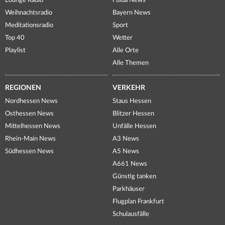
Lounge Radio
Fulda News
Weihnachtsradio
Bayern News
Meditationsradio
Sport
Top 40
Wetter
Playlist
Alle Orte
Alle Themen
REGIONEN
VERKEHR
Nordhessen News
Staus Hessen
Osthessen News
Blitzer Hessen
Mittelhessen News
Unfälle Hessen
Rhein-Main News
A3 News
Südhessen News
A5 News
A661 News
Günstig tanken
Parkhäuser
Flugplan Frankfurt
Schulausfälle