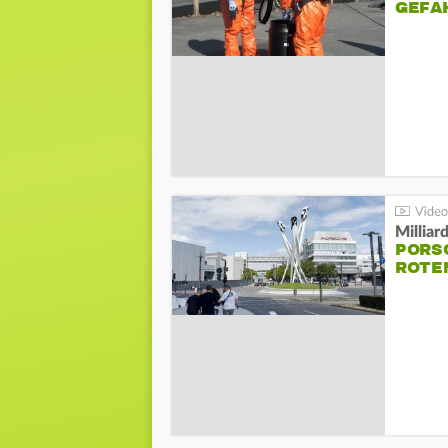
GEFA
Millia
PORSC
ROTE