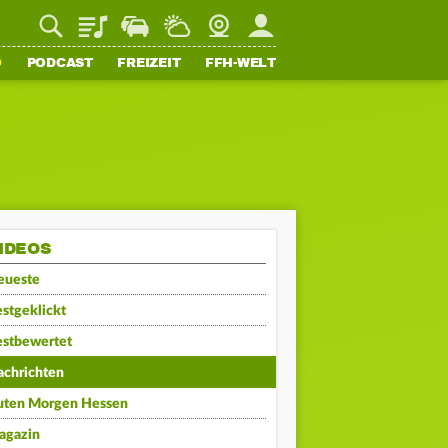
Playlist
Staupilot
Wetter
Webcam
Mein FFH
O
PODCAST
FREIZEIT
FFH-WELT
IDEOS
eueste
stgeklickt
estbewertet
achrichten
uten Morgen Hessen
agazin