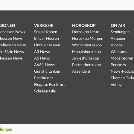
GIONEN
VERKEHR
HOROSKOP
ON AIR
dhessen News
Staus Hessen
Horoskop Heute
Sendungen
hessen News
Blitzer Hessen
Horoskop Morgen
Aktionen
telhessen News
Unfälle Hessen
Wochenhoroskop
Videos
in-Main News
A3 News
Monatshoroskop
Webcams
hessen News
A5 News
Jahreshoroskop
Moderatoren
A661 News
Partnerhoroskop
Podcasts
Günstig tanken
Aszendent
News-Podcas
Parkhäuser
Themen-Tick
Flugplan Frankfurt
Voting
Schulausfälle
llungen