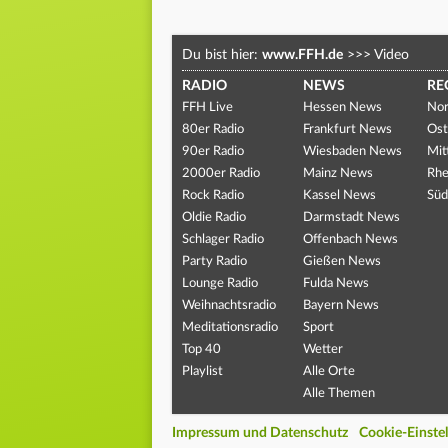
Du bist hier:
www.FFH.de
>>>
Video
RADIO
NEWS
RE
FFH Live
Hessen News
Nor
80er Radio
Frankfurt News
Ost
90er Radio
Wiesbaden News
Mit
2000er Radio
Mainz News
Rhe
Rock Radio
Kassel News
Süd
Oldie Radio
Darmstadt News
Schlager Radio
Offenbach News
Party Radio
Gießen News
Lounge Radio
Fulda News
Weihnachtsradio
Bayern News
Meditationsradio
Sport
Top 40
Wetter
Playlist
Alle Orte
Alle Themen
Impressum und Datenschutz
Cookie-Einste