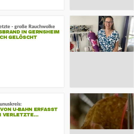
letzte - große Rauchwolke
BRAND IN GERNSHEIM E
CH GELÖSCHT
unuskreis:
 VON U-BAHN ERFASST
EI VERLETZTE…