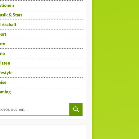
ktionen
sik & Stars
rtschaft
ort
uto
ino
issen
festyle
ise
aming