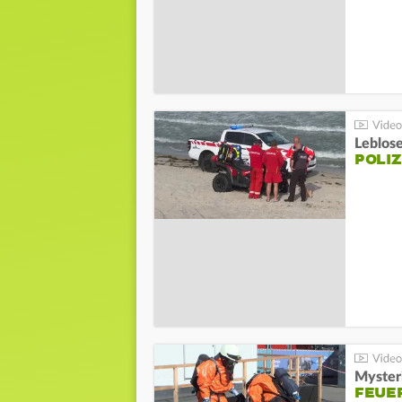
Leblos
POLIZ
Mysteri
FEUE