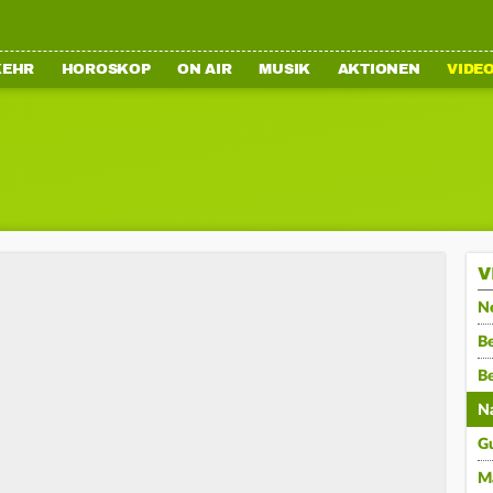
KEHR
HOROSKOP
ON AIR
MUSIK
AKTIONEN
VIDE
V
N
Be
B
N
G
M