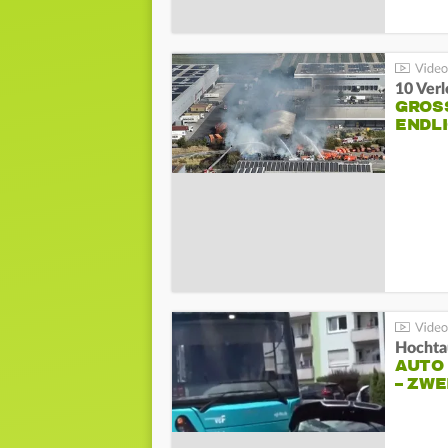
10 Ver
GROSS
NDLI
Hochta
AUTO
– ZW