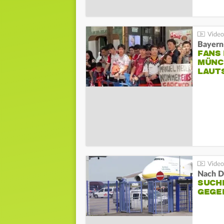
Bayern
FANS
MÜNC
LAUT
Nach D
SUCH
GEGE