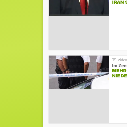
IRAN 
Im Zen
MEHR
NIED