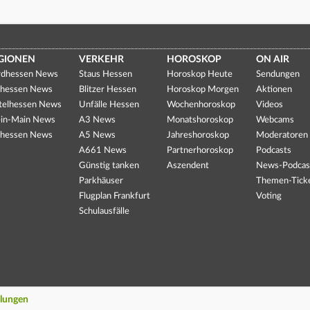
GIONEN
VERKEHR
HOROSKOP
ON AIR
dhessen News
Staus Hessen
Horoskop Heute
Sendungen
hessen News
Blitzer Hessen
Horoskop Morgen
Aktionen
telhessen News
Unfälle Hessen
Wochenhoroskop
Videos
in-Main News
A3 News
Monatshoroskop
Webcams
hessen News
A5 News
Jahreshoroskop
Moderatoren
A661 News
Partnerhoroskop
Podcasts
Günstig tanken
Aszendent
News-Podcas
Parkhäuser
Themen-Tick
Flugplan Frankfurt
Voting
Schulausfälle
llungen