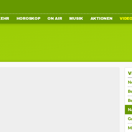
KEHR
HOROSKOP
ON AIR
MUSIK
AKTIONEN
VIDE
V
N
Be
B
N
G
M