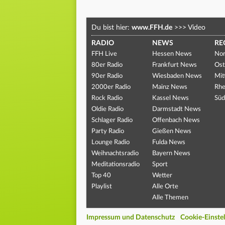
Du bist hier:
www.FFH.de
>>>
Video
RADIO
NEWS
RE
FFH Live
Hessen News
Nor
80er Radio
Frankfurt News
Ost
90er Radio
Wiesbaden News
Mit
2000er Radio
Mainz News
Rhe
Rock Radio
Kassel News
Süd
Oldie Radio
Darmstadt News
Schlager Radio
Offenbach News
Party Radio
Gießen News
Lounge Radio
Fulda News
Weihnachtsradio
Bayern News
Meditationsradio
Sport
Top 40
Wetter
Playlist
Alle Orte
Alle Themen
Impressum und Datenschutz
Cookie-Einste