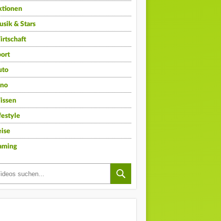
ktionen
sik & Stars
rtschaft
ort
uto
ino
issen
festyle
ise
aming