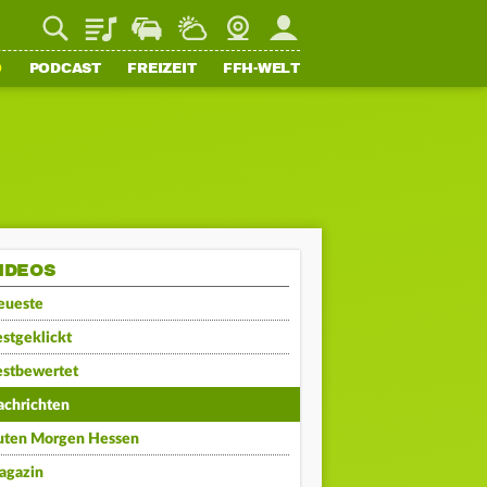
Playlist
Staupilot
Wetter
Webcam
Mein FFH
O
PODCAST
FREIZEIT
FFH-WELT
IDEOS
eueste
stgeklickt
estbewertet
achrichten
uten Morgen Hessen
agazin