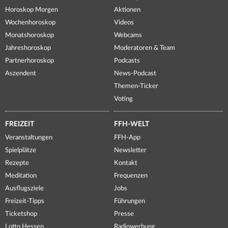
Horoskop Morgen
Aktionen
Wochenhoroskop
Videos
Monatshoroskop
Webcams
Jahreshoroskop
Moderatoren & Team
Partnerhoroskop
Podcasts
Aszendent
News-Podcast
Themen-Ticker
Voting
FREIZEIT
FFH-WELT
Veranstaltungen
FFH-App
Spielplätze
Newsletter
Rezepte
Kontakt
Meditation
Frequenzen
Ausflugsziele
Jobs
Freizeit-Tipps
Führungen
Ticketshop
Presse
Lotto Hessen
Radiowerbung