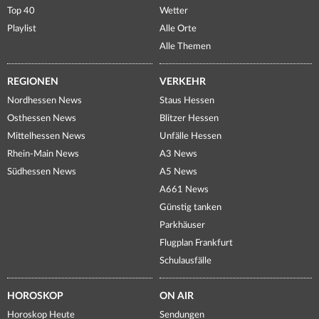
Top 40
Wetter
Playlist
Alle Orte
Alle Themen
REGIONEN
VERKEHR
Nordhessen News
Staus Hessen
Osthessen News
Blitzer Hessen
Mittelhessen News
Unfälle Hessen
Rhein-Main News
A3 News
Südhessen News
A5 News
A661 News
Günstig tanken
Parkhäuser
Flugplan Frankfurt
Schulausfälle
HOROSKOP
ON AIR
Horoskop Heute
Sendungen