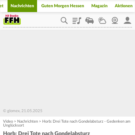
et
Nachrichten
Guten Morgen Hessen
Magazin
Aktionen
Playlist
Staupilot
Wetter
Webcam
Mein
© glomex, 21.05.2025
Video
>
Nachrichten
>
Horb: Drei Tote nach Gondelabsturz - Gedenken am
Unglücksort
Horb: Drei Tote nach Gondelabsturz