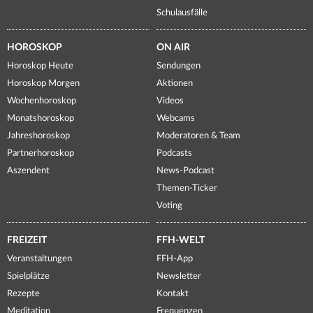
Schulausfälle
HOROSKOP
ON AIR
Horoskop Heute
Sendungen
Horoskop Morgen
Aktionen
Wochenhoroskop
Videos
Monatshoroskop
Webcams
Jahreshoroskop
Moderatoren & Team
Partnerhoroskop
Podcasts
Aszendent
News-Podcast
Themen-Ticker
Voting
FREIZEIT
FFH-WELT
Veranstaltungen
FFH-App
Spielplätze
Newsletter
Rezepte
Kontakt
Meditation
Frequenzen