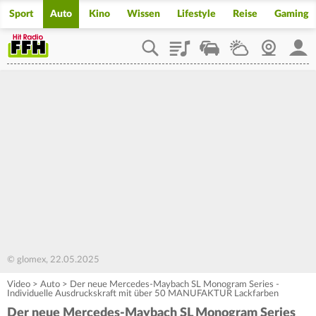
Sport
Auto
Kino
Wissen
Lifestyle
Reise
Gaming
Playlist
Staupilot
Wetter
Webcam
Mein
© glomex, 22.05.2025
Video
>
Auto
>
Der neue Mercedes-Maybach SL Monogram Series -
Individuelle Ausdruckskraft mit über 50 MANUFAKTUR Lackfarben
Der neue Mercedes-Maybach SL Monogram Series