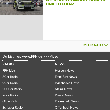
WIE AERODYNAMIK REICHWEITE
UND EFFIZIENZ…
MEHR AUTO
Du bist hier:
www.FFH.de
>>>
Video
RADIO
NEWS
FFH Live
Hessen News
80er Radio
Frankfurt News
90er Radio
Wiesbaden News
2000er Radio
Mainz News
Rock Radio
Kassel News
Oldie Radio
Darmstadt News
Schlager Radio
Offenbach News