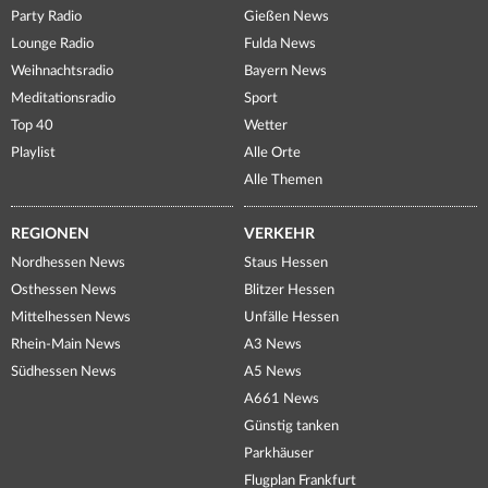
Party Radio
Gießen News
Lounge Radio
Fulda News
Weihnachtsradio
Bayern News
Meditationsradio
Sport
Top 40
Wetter
Playlist
Alle Orte
Alle Themen
REGIONEN
VERKEHR
Nordhessen News
Staus Hessen
Osthessen News
Blitzer Hessen
Mittelhessen News
Unfälle Hessen
Rhein-Main News
A3 News
Südhessen News
A5 News
A661 News
Günstig tanken
Parkhäuser
Flugplan Frankfurt