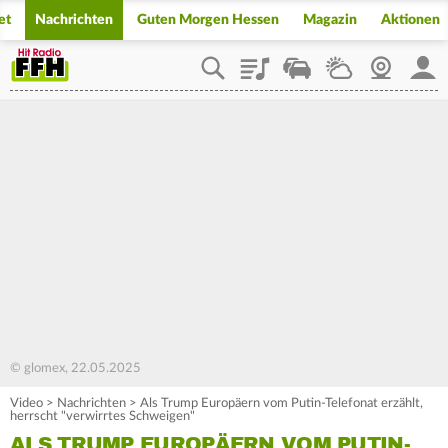
et
Nachrichten
Guten Morgen Hessen
Magazin
Aktionen
Playlist
Staupilot
Wetter
Webcam
Mein
© glomex, 22.05.2025
Video
>
Nachrichten
>
Als Trump Europäern vom Putin-Telefonat erzählt,
herrscht "verwirrtes Schweigen"
ALS TRUMP EUROPÄERN VOM PUTIN-