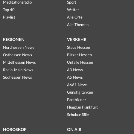
Meditationsradio
Sport
Top 40
Wetter
Playlist
Alle Orte
Alle Themen
REGIONEN
VERKEHR
Nordhessen News
Staus Hessen
Osthessen News
Blitzer Hessen
Mittelhessen News
Unfälle Hessen
Rhein-Main News
A3 News
Südhessen News
A5 News
A661 News
Günstig tanken
Parkhäuser
Flugplan Frankfurt
Schulausfälle
HOROSKOP
ON AIR