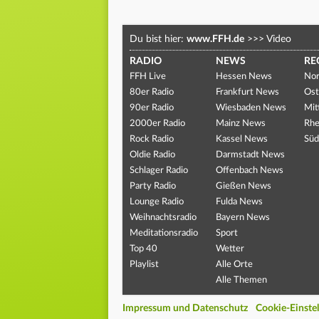
Du bist hier:
www.FFH.de
>>>
Video
RADIO
NEWS
RE
FFH Live
Hessen News
Nor
80er Radio
Frankfurt News
Ost
90er Radio
Wiesbaden News
Mit
2000er Radio
Mainz News
Rhe
Rock Radio
Kassel News
Süd
Oldie Radio
Darmstadt News
Schlager Radio
Offenbach News
Party Radio
Gießen News
Lounge Radio
Fulda News
Weihnachtsradio
Bayern News
Meditationsradio
Sport
Top 40
Wetter
Playlist
Alle Orte
Alle Themen
Impressum und Datenschutz
Cookie-Einste