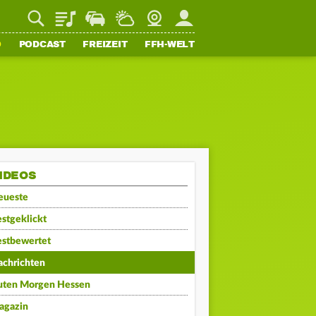
Playlist
Staupilot
Wetter
Webcam
Mein FFH
O
PODCAST
FREIZEIT
FFH-WELT
IDEOS
eueste
stgeklickt
estbewertet
achrichten
uten Morgen Hessen
agazin