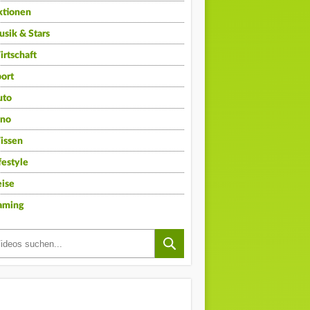
ktionen
sik & Stars
rtschaft
ort
uto
ino
issen
festyle
ise
aming