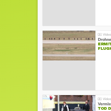
Drohnen
ERMI
FLUG
Vermis
TOD 