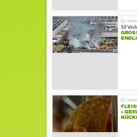
10 Ver
GROSS
NDLI
FLEI
– GEF
ÜCKG