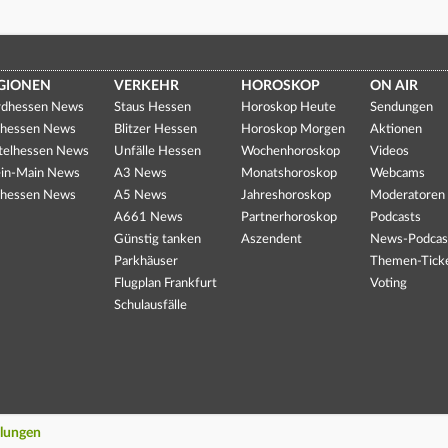
GIONEN
VERKEHR
HOROSKOP
ON AIR
dhessen News
Staus Hessen
Horoskop Heute
Sendungen
hessen News
Blitzer Hessen
Horoskop Morgen
Aktionen
telhessen News
Unfälle Hessen
Wochenhoroskop
Videos
in-Main News
A3 News
Monatshoroskop
Webcams
hessen News
A5 News
Jahreshoroskop
Moderatoren
A661 News
Partnerhoroskop
Podcasts
Günstig tanken
Aszendent
News-Podcas
Parkhäuser
Themen-Tick
Flugplan Frankfurt
Voting
Schulausfälle
llungen