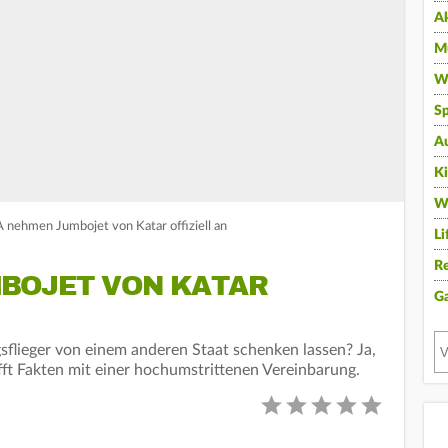
A
Mu
Wi
Sp
A
K
W
nehmen Jumbojet von Katar offiziell an
Li
Re
BOJET VON KATAR
G
sflieger von einem anderen Staat schenken lassen? Ja,
fft Fakten mit einer hochumstrittenen Vereinbarung.