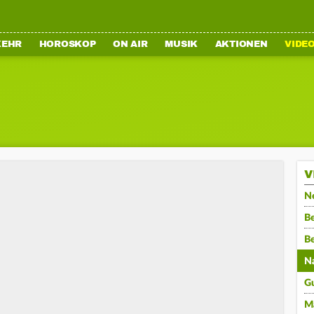
KEHR
HOROSKOP
ON AIR
MUSIK
AKTIONEN
VIDE
V
N
Be
B
N
G
M