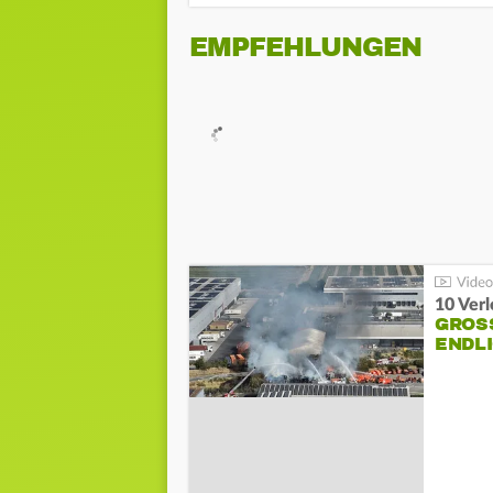
EMPFEHLUNGEN
10 Ver
GROSS
NDLI