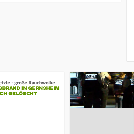
letzte - große Rauchwolke
BRAND IN GERNSHEIM E
CH GELÖSCHT