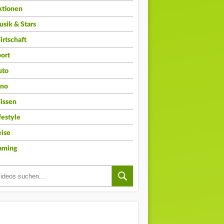
ktionen
sik & Stars
rtschaft
ort
uto
ino
issen
festyle
ise
aming