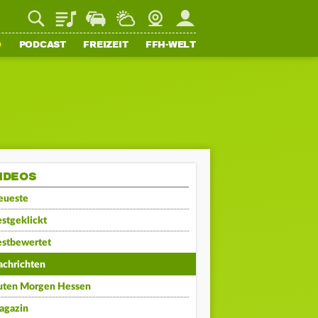
Playlist
Staupilot
Wetter
Webcam
Mein FFH
O
PODCAST
FREIZEIT
FFH-WELT
IDEOS
eueste
stgeklickt
estbewertet
achrichten
uten Morgen Hessen
agazin