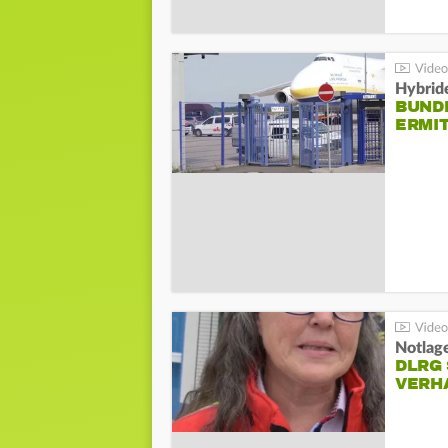
Hybrid
BUND
ERMI
Notlag
DLRG 
VERH