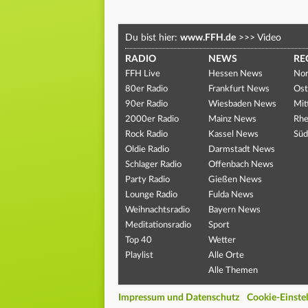
Du bist hier:
www.FFH.de
>>>
Video
RADIO
NEWS
RE
FFH Live
Hessen News
Nor
80er Radio
Frankfurt News
Ost
90er Radio
Wiesbaden News
Mit
2000er Radio
Mainz News
Rhe
Rock Radio
Kassel News
Süd
Oldie Radio
Darmstadt News
Schlager Radio
Offenbach News
Party Radio
Gießen News
Lounge Radio
Fulda News
Weihnachtsradio
Bayern News
Meditationsradio
Sport
Top 40
Wetter
Playlist
Alle Orte
Alle Themen
Impressum und Datenschutz
Cookie-Einste