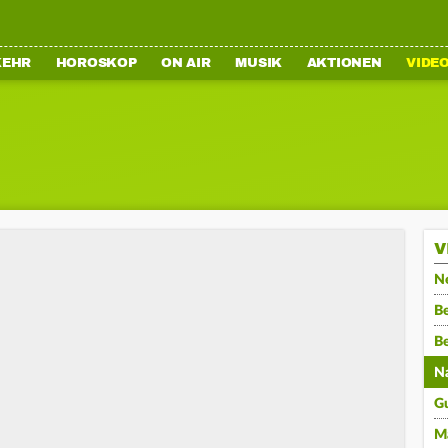
KEHR
HOROSKOP
ON AIR
MUSIK
AKTIONEN
VIDE
V
N
Be
B
N
G
M