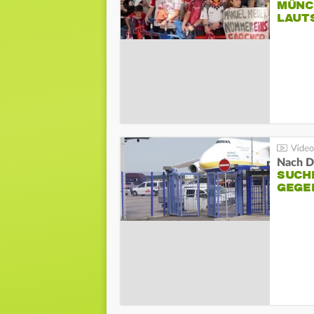
MÜNC
LAUT
Nach D
SUCH
GEGE