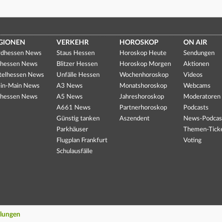
GIONEN
VERKEHR
HOROSKOP
ON AIR
dhessen News
Staus Hessen
Horoskop Heute
Sendungen
hessen News
Blitzer Hessen
Horoskop Morgen
Aktionen
telhessen News
Unfälle Hessen
Wochenhoroskop
Videos
in-Main News
A3 News
Monatshoroskop
Webcams
hessen News
A5 News
Jahreshoroskop
Moderatoren
A661 News
Partnerhoroskop
Podcasts
Günstig tanken
Aszendent
News-Podcas
Parkhäuser
Themen-Tick
Flugplan Frankfurt
Voting
Schulausfälle
llungen