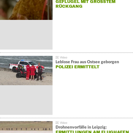
GEFLÜGEL MIT GRÖSSTEM R
ÜCKGANG
Leblose Frau aus Ostsee geborgen
POLIZEI ERMITTELT
Drohnenvorfälle in Leipzig:
ERMITTLUNGEN AM FLUGHAFEN