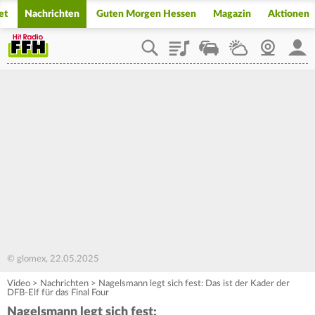
et
Nachrichten
Guten Morgen Hessen
Magazin
Aktionen
Playlist
Staupilot
Wetter
Webcam
Mein
© glomex, 22.05.2025
Video
>
Nachrichten
>
Nagelsmann legt sich fest: Das ist der Kader der
DFB-Elf für das Final Four
Nagelsmann legt sich fest: