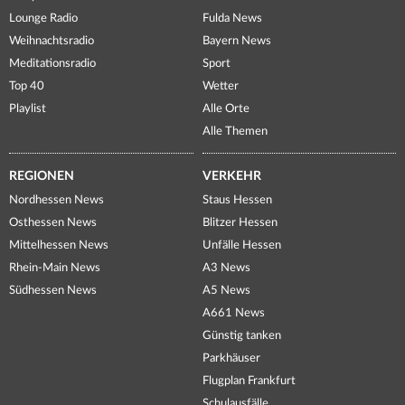
Lounge Radio
Fulda News
Weihnachtsradio
Bayern News
Meditationsradio
Sport
Top 40
Wetter
Playlist
Alle Orte
Alle Themen
REGIONEN
VERKEHR
Nordhessen News
Staus Hessen
Osthessen News
Blitzer Hessen
Mittelhessen News
Unfälle Hessen
Rhein-Main News
A3 News
Südhessen News
A5 News
A661 News
Günstig tanken
Parkhäuser
Flugplan Frankfurt
Schulausfälle