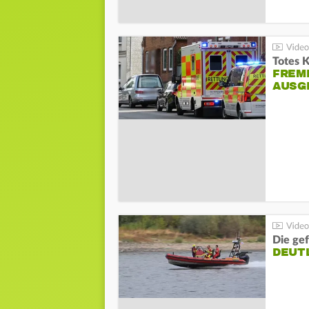
Totes 
FREM
AUSG
Die gef
DEUT