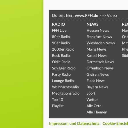
Du bist hier:
www.FFH.de
>>>
Video
RADIO
NEWS
RE
FFH Live
Hessen News
Nor
80er Radio
Frankfurt News
Ost
90er Radio
Wiesbaden News
Mit
2000er Radio
Mainz News
Rhe
Rock Radio
Kassel News
Süd
Oldie Radio
Darmstadt News
Schlager Radio
Offenbach News
Party Radio
Gießen News
Lounge Radio
Fulda News
Weihnachtsradio
Bayern News
Meditationsradio
Sport
Top 40
Wetter
Playlist
Alle Orte
Alle Themen
Impressum und Datenschutz
Cookie-Einste