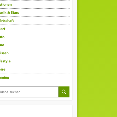
ktionen
sik & Stars
rtschaft
ort
uto
ino
issen
festyle
ise
aming