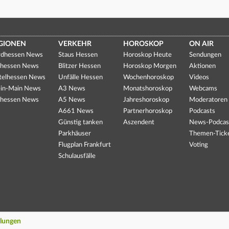
GIONEN
VERKEHR
HOROSKOP
ON AIR
dhessen News
Staus Hessen
Horoskop Heute
Sendungen
hessen News
Blitzer Hessen
Horoskop Morgen
Aktionen
telhessen News
Unfälle Hessen
Wochenhoroskop
Videos
in-Main News
A3 News
Monatshoroskop
Webcams
hessen News
A5 News
Jahreshoroskop
Moderatoren
A661 News
Partnerhoroskop
Podcasts
Günstig tanken
Aszendent
News-Podcas
Parkhäuser
Themen-Tick
Flugplan Frankfurt
Voting
Schulausfälle
llungen