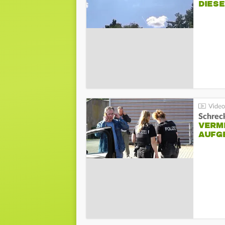
DIES
Schreck
VERM
AUFG