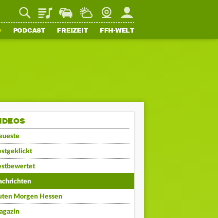
Playlist
Staupilot
Wetter
Webcam
Mein FFH
O
PODCAST
FREIZEIT
FFH-WELT
IDEOS
eueste
stgeklickt
estbewertet
achrichten
uten Morgen Hessen
agazin