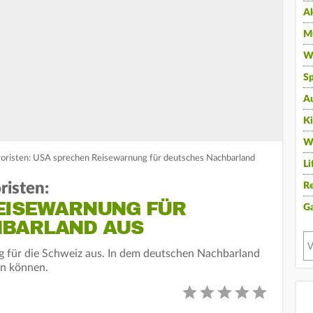
A
Mu
Wi
Sp
A
K
W
roristen: USA sprechen Reisewarnung für deutsches Nachbarland
Li
risten:
Re
EISEWARNUNG FÜR
G
HBARLAND AUS
 für die Schweiz aus. In dem deutschen Nachbarland
en können.