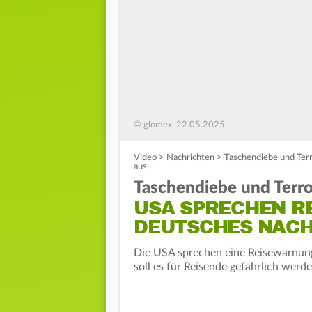
© glomex, 22.05.2025
Video
>
Nachrichten
>
Taschendiebe und Ter
aus
Taschendiebe und Terro
USA SPRECHEN R
DEUTSCHES NAC
Die USA sprechen eine Reisewarnung
soll es für Reisende gefährlich werd