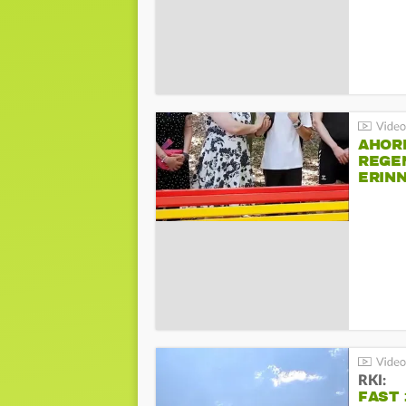
AHOR
REGE
ERIN
BEIM 
RKI:
FAST 