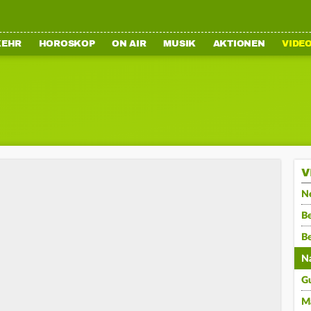
KEHR
HOROSKOP
ON AIR
MUSIK
AKTIONEN
VIDE
V
N
Be
B
N
G
M