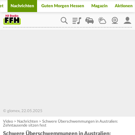
et
Nachrichten
Guten Morgen Hessen
Magazin
Aktionen
Playlist
Staupilot
Wetter
Webcam
Mein
© glomex, 22.05.2025
Video
>
Nachrichten
>
Schwere Überschwemmungen in Australien:
Zehntausende sitzen fest
Schwere Überschwemmungen in Australien: