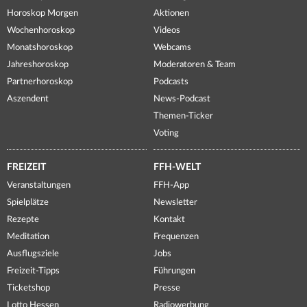
Horoskop Morgen
Aktionen
Wochenhoroskop
Videos
Monatshoroskop
Webcams
Jahreshoroskop
Moderatoren & Team
Partnerhoroskop
Podcasts
Aszendent
News-Podcast
Themen-Ticker
Voting
FREIZEIT
FFH-WELT
Veranstaltungen
FFH-App
Spielplätze
Newsletter
Rezepte
Kontakt
Meditation
Frequenzen
Ausflugsziele
Jobs
Freizeit-Tipps
Führungen
Ticketshop
Presse
Lotto Hessen
Radiowerbung