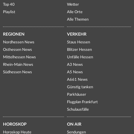
Top 40
Wetter
Playlist
Alle Orte
Alle Themen
REGIONEN
VERKEHR
Nordhessen News
Staus Hessen
Osthessen News
Blitzer Hessen
Mittelhessen News
Unfälle Hessen
Rhein-Main News
A3 News
Südhessen News
A5 News
A661 News
Günstig tanken
Parkhäuser
Flugplan Frankfurt
Schulausfälle
HOROSKOP
ON AIR
Horoskop Heute
Sendungen