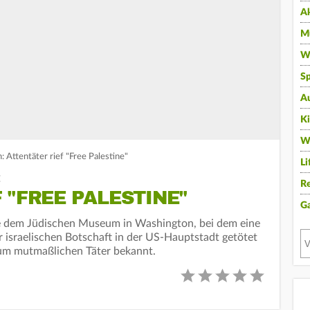
A
Mu
Wi
Sp
A
K
W
 Attentäter rief "Free Palestine"
Li
:
Re
 "FREE PALESTINE"
G
 dem Jüdischen Museum in Washington, bei dem eine
r israelischen Botschaft in der US-Hauptstadt getötet
um mutmaßlichen Täter bekannt.