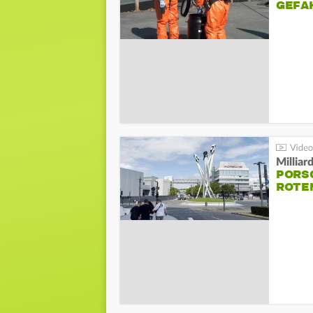
GEFA
Millia
PORSC
ROTE