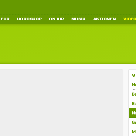
KEHR
HOROSKOP
ON AIR
MUSIK
AKTIONEN
VIDE
V
N
Be
B
N
G
M