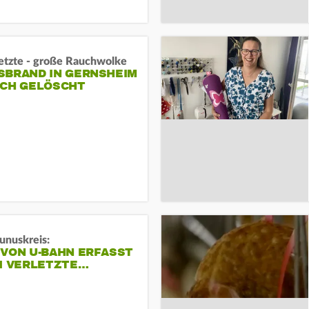
letzte - große Rauchwolke
BRAND IN GERNSHEIM E
CH GELÖSCHT
unuskreis:
 VON U-BAHN ERFASST
EI VERLETZTE…