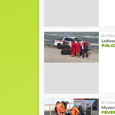
Leblos
POLIZ
Mysteri
FEUE