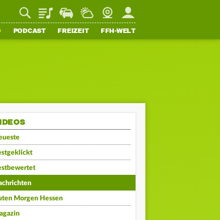
Playlist
Staupilot
Wetter
Webcam
Mein FFH
O
PODCAST
FREIZEIT
FFH-WELT
IDEOS
eueste
stgeklickt
estbewertet
achrichten
uten Morgen Hessen
agazin