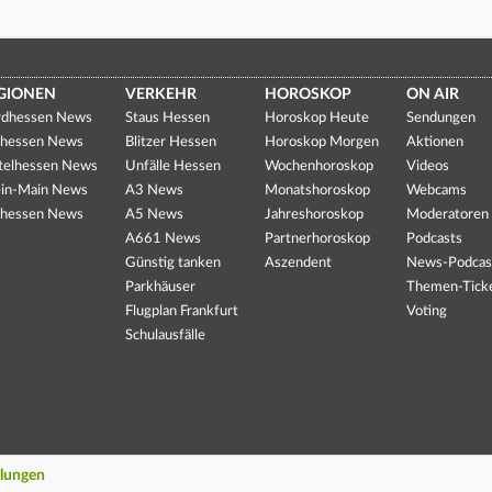
GIONEN
VERKEHR
HOROSKOP
ON AIR
dhessen News
Staus Hessen
Horoskop Heute
Sendungen
hessen News
Blitzer Hessen
Horoskop Morgen
Aktionen
telhessen News
Unfälle Hessen
Wochenhoroskop
Videos
in-Main News
A3 News
Monatshoroskop
Webcams
hessen News
A5 News
Jahreshoroskop
Moderatoren
A661 News
Partnerhoroskop
Podcasts
Günstig tanken
Aszendent
News-Podcas
Parkhäuser
Themen-Tick
Flugplan Frankfurt
Voting
Schulausfälle
llungen