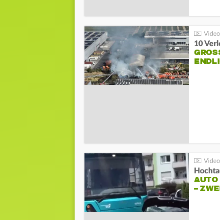
10 Ver
GROSS
NDLI
Hochta
AUTO
– ZW