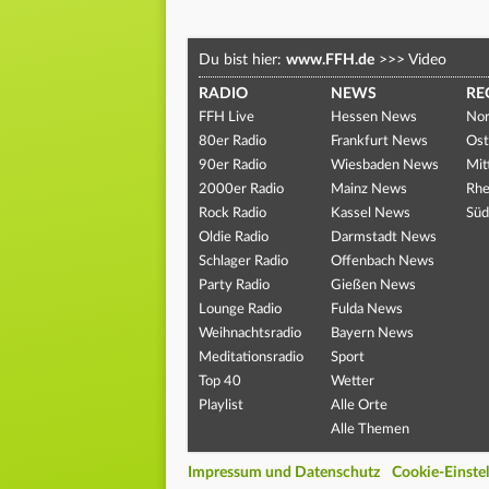
Du bist hier:
www.FFH.de
>>>
Video
RADIO
NEWS
RE
FFH Live
Hessen News
Nor
80er Radio
Frankfurt News
Ost
90er Radio
Wiesbaden News
Mit
2000er Radio
Mainz News
Rhe
Rock Radio
Kassel News
Süd
Oldie Radio
Darmstadt News
Schlager Radio
Offenbach News
Party Radio
Gießen News
Lounge Radio
Fulda News
Weihnachtsradio
Bayern News
Meditationsradio
Sport
Top 40
Wetter
Playlist
Alle Orte
Alle Themen
Impressum und Datenschutz
Cookie-Einste