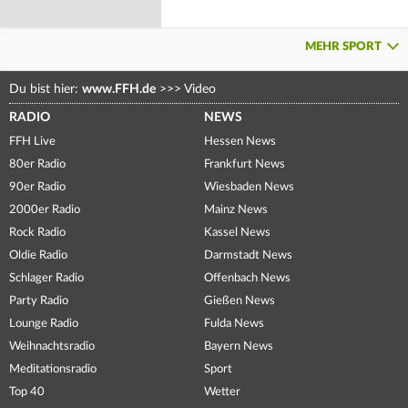
MEHR SPORT
Du bist hier:
www.FFH.de
>>>
Video
RADIO
NEWS
FFH Live
Hessen News
80er Radio
Frankfurt News
90er Radio
Wiesbaden News
2000er Radio
Mainz News
Rock Radio
Kassel News
Oldie Radio
Darmstadt News
Schlager Radio
Offenbach News
Party Radio
Gießen News
Lounge Radio
Fulda News
Weihnachtsradio
Bayern News
Meditationsradio
Sport
Top 40
Wetter