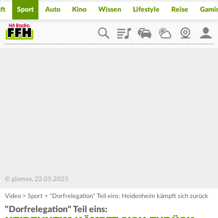
ft
Sport
Auto
Kino
Wissen
Lifestyle
Reise
Gami
Playlist
Staupilot
Wetter
Webcam
Mein
© glomex, 22.05.2025
Video
>
Sport
>
"Dorfrelegation" Teil eins: Heidenheim kämpft sich zurück
"Dorfrelegation" Teil eins: