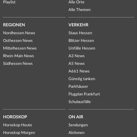
Playlist
Alle Orte
Alle Themen
REGIONEN
VERKEHR
Nordhessen News
Staus Hessen
Osthessen News
Blitzer Hessen
Mittelhessen News
Unfälle Hessen
Rhein-Main News
A3 News
Südhessen News
A5 News
A661 News
Günstig tanken
Parkhäuser
Flugplan Frankfurt
Schulausfälle
HOROSKOP
ON AIR
Horoskop Heute
Sendungen
Horoskop Morgen
Aktionen