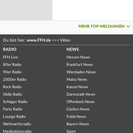
MEHR TOP-MELDUNGEN
Du bist hier:
www.FFH.de
>>>
Video
RADIO
NEWS
FFH Live
Hessen News
80er Radio
Frankfurt News
90er Radio
Wiesbaden News
2000er Radio
Mainz News
Rock Radio
Kassel News
Oldie Radio
Darmstadt News
Schlager Radio
Offenbach News
Party Radio
Gießen News
Lounge Radio
Fulda News
Weihnachtsradio
Bayern News
Meditationsradio
Sport