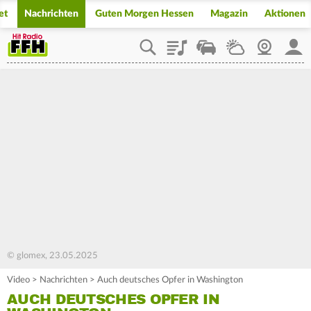
et
Nachrichten
Guten Morgen Hessen
Magazin
Aktionen
Playlist
Staupilot
Wetter
Webcam
Mein
© glomex, 23.05.2025
Video
>
Nachrichten
>
Auch deutsches Opfer in Washington
AUCH DEUTSCHES OPFER IN