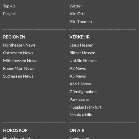
Top 40
Wetter
Playlist
Alle Orte
Alle Themen
REGIONEN
VERKEHR
Nordhessen News
Staus Hessen
Osthessen News
Blitzer Hessen
Mittelhessen News
Unfälle Hessen
Rhein-Main News
A3 News
Südhessen News
A5 News
A661 News
Günstig tanken
Parkhäuser
Flugplan Frankfurt
Schulausfälle
HOROSKOP
ON AIR
Horoskop Heute
Sendungen