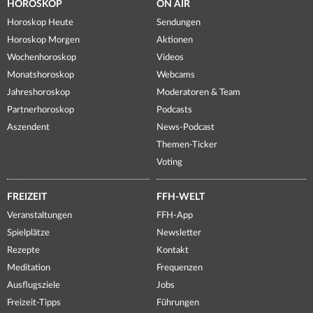
HOROSKOP
ON AIR
Horoskop Heute
Sendungen
Horoskop Morgen
Aktionen
Wochenhoroskop
Videos
Monatshoroskop
Webcams
Jahreshoroskop
Moderatoren & Team
Partnerhoroskop
Podcasts
Aszendent
News-Podcast
Themen-Ticker
Voting
FREIZEIT
FFH-WELT
Veranstaltungen
FFH-App
Spielplätze
Newsletter
Rezepte
Kontakt
Meditation
Frequenzen
Ausflugsziele
Jobs
Freizeit-Tipps
Führungen