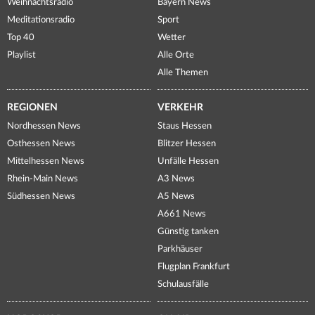
Weihnachtsradio
Bayern News
Meditationsradio
Sport
Top 40
Wetter
Playlist
Alle Orte
Alle Themen
REGIONEN
VERKEHR
Nordhessen News
Staus Hessen
Osthessen News
Blitzer Hessen
Mittelhessen News
Unfälle Hessen
Rhein-Main News
A3 News
Südhessen News
A5 News
A661 News
Günstig tanken
Parkhäuser
Flugplan Frankfurt
Schulausfälle