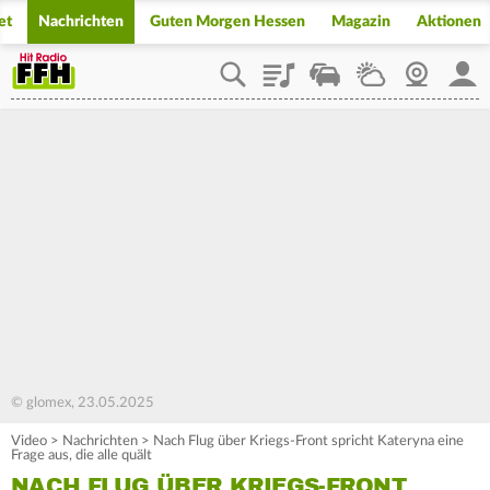
et
Nachrichten
Guten Morgen Hessen
Magazin
Aktionen
Playlist
Staupilot
Wetter
Webcam
Mein
© glomex, 23.05.2025
Video
>
Nachrichten
>
Nach Flug über Kriegs-Front spricht Kateryna eine
Frage aus, die alle quält
NACH FLUG ÜBER KRIEGS-FRONT