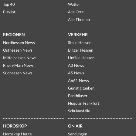
Top 40
Wetter
Playlist
Alle Orte
Alle Themen
REGIONEN
VERKEHR
Nordhessen News
Staus Hessen
Osthessen News
Blitzer Hessen
Mittelhessen News
Unfälle Hessen
Rhein-Main News
A3 News
Südhessen News
A5 News
A661 News
Günstig tanken
Parkhäuser
Flugplan Frankfurt
Schulausfälle
HOROSKOP
ON AIR
Horoskop Heute
Sendungen