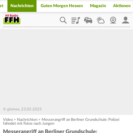
et
Nachrichten
Guten Morgen Hessen
Magazin
Aktionen
Playlist
Staupilot
Wetter
Webcam
Mein
© glomex, 23.05.2025
Video
>
Nachrichten
>
Messerangriff an Berliner Grundschule: Polizei
fahndet mit Fotos nach Jungen
Messerangriff an Berliner Grundschule: