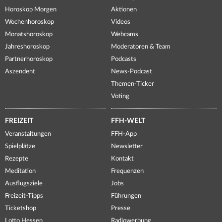
Horoskop Morgen
Aktionen
Wochenhoroskop
Videos
Monatshoroskop
Webcams
Jahreshoroskop
Moderatoren & Team
Partnerhoroskop
Podcasts
Aszendent
News-Podcast
Themen-Ticker
Voting
FREIZEIT
FFH-WELT
Veranstaltungen
FFH-App
Spielplätze
Newsletter
Rezepte
Kontakt
Meditation
Frequenzen
Ausflugsziele
Jobs
Freizeit-Tipps
Führungen
Ticketshop
Presse
Lotto Hessen
Radiowerbung