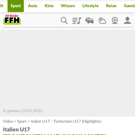
ft
Sport
Auto
Kino
Wissen
Lifestyle
Reise
Gami
Playlist
Staupilot
Wetter
Webcam
Mein
© glomex, 23.05.2025
Video
>
Sport
>
Italien U17 - Tschechien U17 (Highlights)
Italien U17