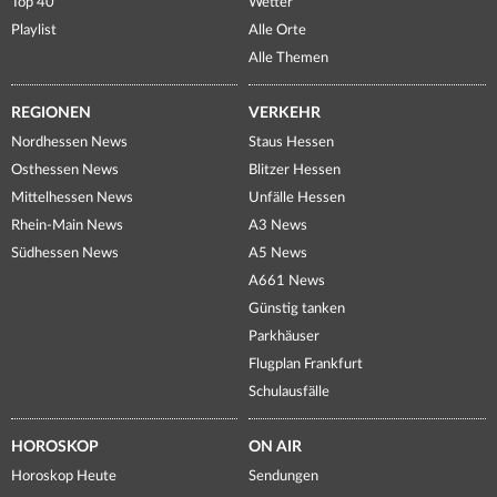
Top 40
Wetter
Playlist
Alle Orte
Alle Themen
REGIONEN
VERKEHR
Nordhessen News
Staus Hessen
Osthessen News
Blitzer Hessen
Mittelhessen News
Unfälle Hessen
Rhein-Main News
A3 News
Südhessen News
A5 News
A661 News
Günstig tanken
Parkhäuser
Flugplan Frankfurt
Schulausfälle
HOROSKOP
ON AIR
Horoskop Heute
Sendungen