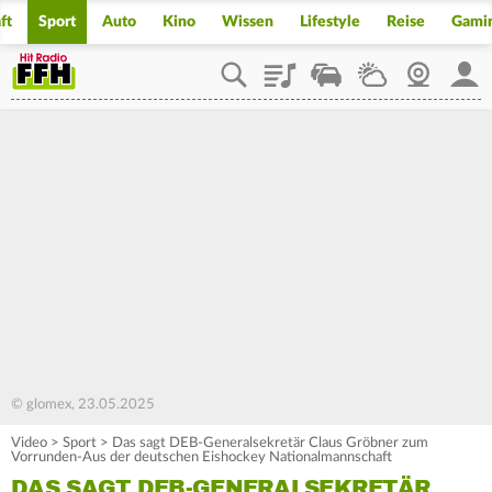
ft
Sport
Auto
Kino
Wissen
Lifestyle
Reise
Gami
Playlist
Staupilot
Wetter
Webcam
Mein
© glomex, 23.05.2025
Video
>
Sport
>
Das sagt DEB-Generalsekretär Claus Gröbner zum
Vorrunden-Aus der deutschen Eishockey Nationalmannschaft
DAS SAGT DEB-GENERALSEKRETÄR