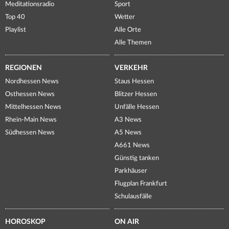
Meditationsradio
Sport
Top 40
Wetter
Playlist
Alle Orte
Alle Themen
REGIONEN
VERKEHR
Nordhessen News
Staus Hessen
Osthessen News
Blitzer Hessen
Mittelhessen News
Unfälle Hessen
Rhein-Main News
A3 News
Südhessen News
A5 News
A661 News
Günstig tanken
Parkhäuser
Flugplan Frankfurt
Schulausfälle
HOROSKOP
ON AIR