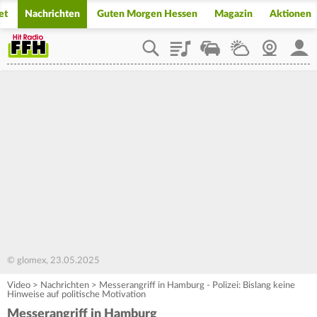
et
Nachrichten
Guten Morgen Hessen
Magazin
Aktionen
Playlist
Staupilot
Wetter
Webcam
Mein
© glomex, 23.05.2025
Video
>
Nachrichten
>
Messerangriff in Hamburg - Polizei: Bislang keine
Hinweise auf politische Motivation
Messerangriff in Hamburg