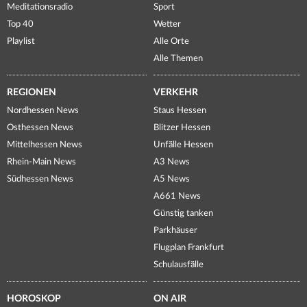
Meditationsradio
Sport
Top 40
Wetter
Playlist
Alle Orte
Alle Themen
REGIONEN
VERKEHR
Nordhessen News
Staus Hessen
Osthessen News
Blitzer Hessen
Mittelhessen News
Unfälle Hessen
Rhein-Main News
A3 News
Südhessen News
A5 News
A661 News
Günstig tanken
Parkhäuser
Flugplan Frankfurt
Schulausfälle
HOROSKOP
ON AIR