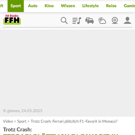
ft
Sport
Auto
Kino
Wissen
Lifestyle
Reise
Gami
Playlist
Staupilot
Wetter
Webcam
Mein
© glomex, 24.05.2025
Video
>
Sport
>
Trotz Crash: Ferrari plötzlich F1-Favorit in Monaco?
Trotz Crash: