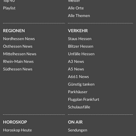
Top 40
Wetter
Playlist
Alle Orte
Alle Themen
REGIONEN
VERKEHR
Nordhessen News
Staus Hessen
Osthessen News
Blitzer Hessen
Mittelhessen News
Unfälle Hessen
Rhein-Main News
A3 News
Südhessen News
A5 News
A661 News
Günstig tanken
Parkhäuser
Flugplan Frankfurt
Schulausfälle
HOROSKOP
ON AIR
Horoskop Heute
Sendungen