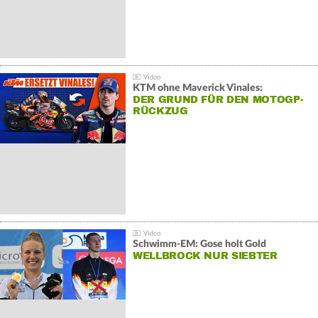
KTM ohne Maverick Vinales:
DER GRUND FÜR DEN MOTOGP-
RÜCKZUG
Schwimm-EM: Gose holt Gold
WELLBROCK NUR SIEBTER