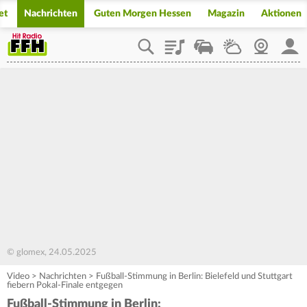
et
Nachrichten
Guten Morgen Hessen
Magazin
Aktionen
Playlist
Staupilot
Wetter
Webcam
Mein
© glomex, 24.05.2025
Video
>
Nachrichten
>
Fußball-Stimmung in Berlin: Bielefeld und Stuttgart
fiebern Pokal-Finale entgegen
Fußball-Stimmung in Berlin: