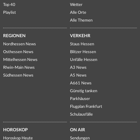
Top 40
Wetter
Playlist
Alle Orte
Alle Themen
REGIONEN
VERKEHR
Nordhessen News
Staus Hessen
Osthessen News
Blitzer Hessen
Mittelhessen News
Unfälle Hessen
Rhein-Main News
A3 News
Südhessen News
A5 News
A661 News
Günstig tanken
Parkhäuser
Flugplan Frankfurt
Schulausfälle
HOROSKOP
ON AIR
Horoskop Heute
Sendungen