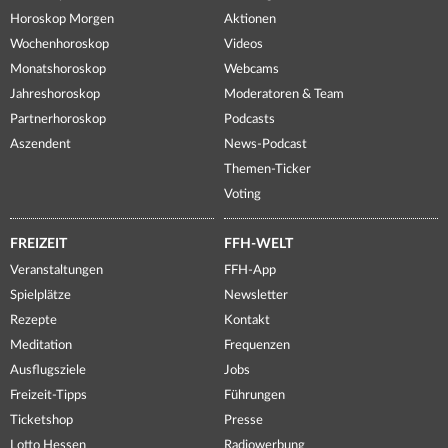
Horoskop Morgen
Aktionen
Wochenhoroskop
Videos
Monatshoroskop
Webcams
Jahreshoroskop
Moderatoren & Team
Partnerhoroskop
Podcasts
Aszendent
News-Podcast
Themen-Ticker
Voting
FREIZEIT
FFH-WELT
Veranstaltungen
FFH-App
Spielplätze
Newsletter
Rezepte
Kontakt
Meditation
Frequenzen
Ausflugsziele
Jobs
Freizeit-Tipps
Führungen
Ticketshop
Presse
Lotto Hessen
Radiowerbung