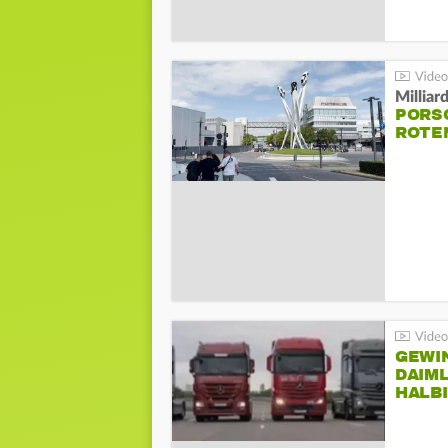
Millia
PORSC
ROTE
GEWI
DAIM
HALB