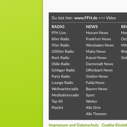
Du bist hier:
www.FFH.de
>>>
Video
RADIO
NEWS
RE
FFH Live
Hessen News
Nor
80er Radio
Frankfurt News
Ost
90er Radio
Wiesbaden News
Mit
2000er Radio
Mainz News
Rhe
Rock Radio
Kassel News
Süd
Oldie Radio
Darmstadt News
Schlager Radio
Offenbach News
Party Radio
Gießen News
Lounge Radio
Fulda News
Weihnachtsradio
Bayern News
Meditationsradio
Sport
Top 40
Wetter
Playlist
Alle Orte
Alle Themen
Impressum und Datenschutz
Cookie-Einste