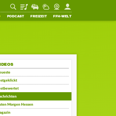
Playlist
Staupilot
Wetter
Webcam
Mein FFH
O
PODCAST
FREIZEIT
FFH-WELT
IDEOS
eueste
stgeklickt
estbewertet
achrichten
uten Morgen Hessen
agazin