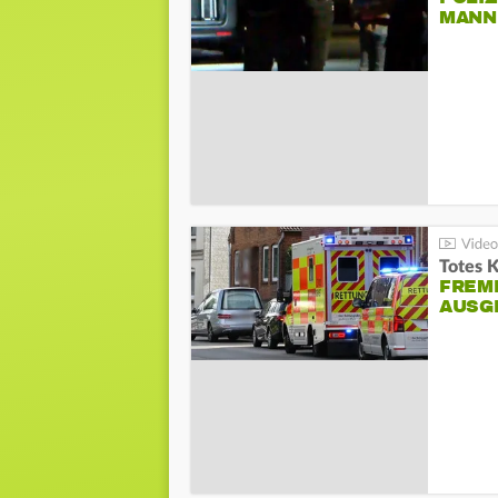
ANN I
Totes 
FREM
AUSG