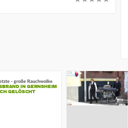
letzte - große Rauchwolke
BRAND IN GERNSHEIM E
CH GELÖSCHT