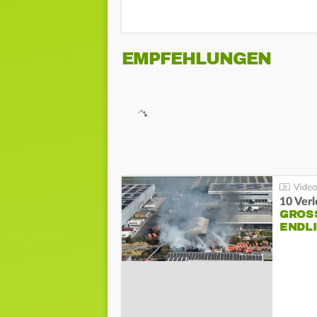
EMPFEHLUNGEN
10 Ver
GROSS
NDLI