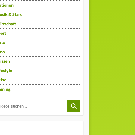
ktionen
sik & Stars
rtschaft
ort
uto
ino
issen
festyle
ise
aming