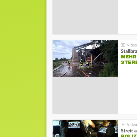
Stallbr
MEHR 
STER
Streit 
POLIZ