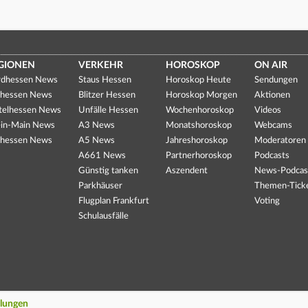
GIONEN
VERKEHR
HOROSKOP
ON AIR
dhessen News
Staus Hessen
Horoskop Heute
Sendungen
hessen News
Blitzer Hessen
Horoskop Morgen
Aktionen
telhessen News
Unfälle Hessen
Wochenhoroskop
Videos
in-Main News
A3 News
Monatshoroskop
Webcams
hessen News
A5 News
Jahreshoroskop
Moderatoren
A661 News
Partnerhoroskop
Podcasts
Günstig tanken
Aszendent
News-Podcas
Parkhäuser
Themen-Tick
Flugplan Frankfurt
Voting
Schulausfälle
llungen