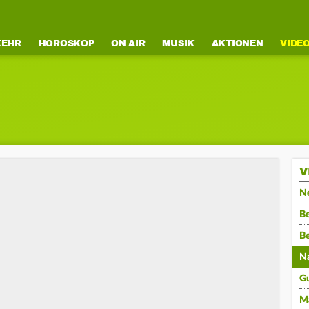
KEHR
HOROSKOP
ON AIR
MUSIK
AKTIONEN
VIDE
V
N
Be
B
N
G
M