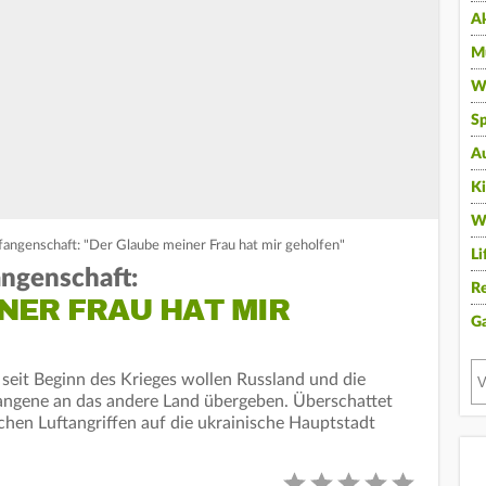
A
Mu
Wi
Sp
A
K
W
efangenschaft: "Der Glaube meiner Frau hat mir geholfen"
Li
angenschaft:
Re
NER FRAU HAT MIR
G
eit Beginn des Krieges wollen Russland und die
angene an das andere Land übergeben. Überschattet
chen Luftangriffen auf die ukrainische Hauptstadt