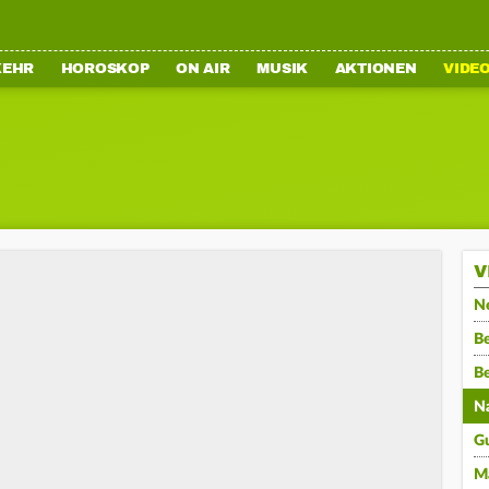
KEHR
HOROSKOP
ON AIR
MUSIK
AKTIONEN
VIDE
V
N
Be
B
N
G
M