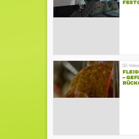
FEST
FLEI
– GEF
ÜCKG