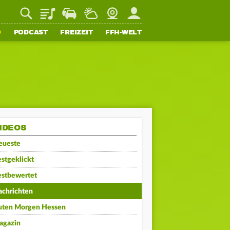
Playlist
Staupilot
Wetter
Webcam
Mein FFH
O
PODCAST
FREIZEIT
FFH-WELT
IDEOS
eueste
stgeklickt
estbewertet
achrichten
uten Morgen Hessen
agazin