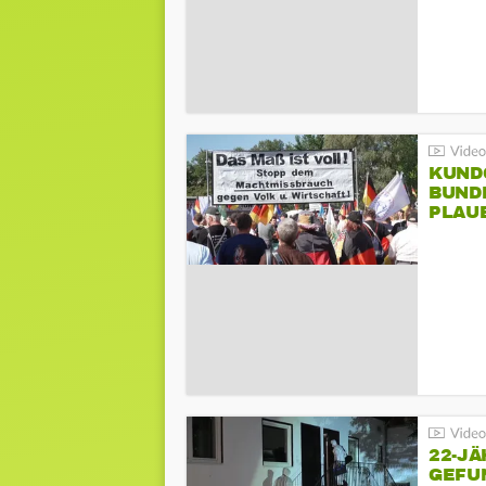
KUND
BUND
PLAU
GEGE
22-JÄ
GEFU