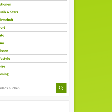
ktionen
sik & Stars
rtschaft
ort
uto
ino
issen
festyle
ise
aming