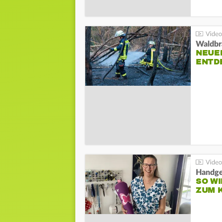
Waldbr
NEUE
ENTD
Handge
SO WI
ZUM 