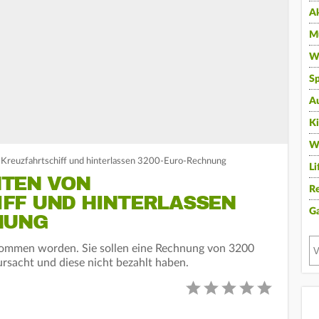
A
Mu
Wi
Sp
A
K
W
 Kreuzfahrtschiff und hinterlassen 3200-Euro-Rechnung
Li
TEN VON
Re
FF UND HINTERLASSEN
G
NUNG
enommen worden. Sie sollen eine Rechnung von 3200
ursacht und diese nicht bezahlt haben.