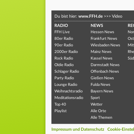
Du bist hier:
www.FFH.de
>>>
Video
RADIO
NEWS
RE
FFH Live
Hessen News
Nor
80er Radio
Frankfurt News
Ost
90er Radio
Wiesbaden News
Mit
2000er Radio
Mainz News
Rhe
Rock Radio
Kassel News
Süd
Oldie Radio
Darmstadt News
Schlager Radio
Offenbach News
Party Radio
Gießen News
Lounge Radio
Fulda News
Weihnachtsradio
Bayern News
Meditationsradio
Sport
Top 40
Wetter
Playlist
Alle Orte
Alle Themen
Impressum und Datenschutz
Cookie-Einste