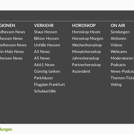
GIONEN
VERKEHR
HOROSKOP
ON AIR
dhessen News
Staus Hessen
Horoskop Heute
Sendungen
hessen News
Blitzer Hessen
Horoskop Morgen
Aktionen
telhessen News
Unfälle Hessen
Wochenhoroskop
Videos
in-Main News
A3 News
Monatshoroskop
Webcams
hessen News
A5 News
Jahreshoroskop
Moderatoren
A661 News
Partnerhoroskop
Podcasts
Günstig tanken
Aszendent
News-Podcas
Parkhäuser
Themen-Tick
Flugplan Frankfurt
Voting
Schulausfälle
llungen