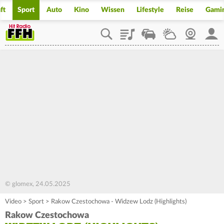
ft
Sport
Auto
Kino
Wissen
Lifestyle
Reise
Gami
Playlist
Staupilot
Wetter
Webcam
Mein
© glomex, 24.05.2025
Video
>
Sport
>
Rakow Czestochowa - Widzew Lodz (Highlights)
Rakow Czestochowa