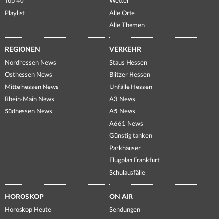
Top 40
Wetter
Playlist
Alle Orte
Alle Themen
REGIONEN
VERKEHR
Nordhessen News
Staus Hessen
Osthessen News
Blitzer Hessen
Mittelhessen News
Unfälle Hessen
Rhein-Main News
A3 News
Südhessen News
A5 News
A661 News
Günstig tanken
Parkhäuser
Flugplan Frankfurt
Schulausfälle
HOROSKOP
ON AIR
Horoskop Heute
Sendungen