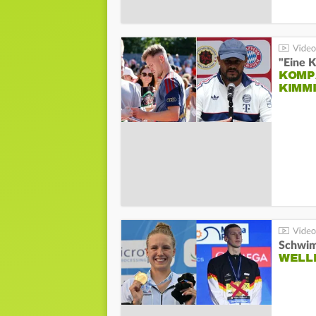
"Eine K
KOMPA
KIMM
Schwim
WELL