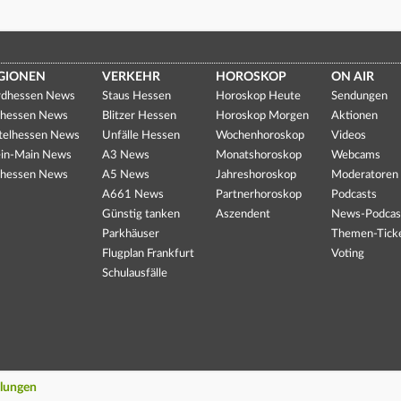
GIONEN
VERKEHR
HOROSKOP
ON AIR
dhessen News
Staus Hessen
Horoskop Heute
Sendungen
hessen News
Blitzer Hessen
Horoskop Morgen
Aktionen
telhessen News
Unfälle Hessen
Wochenhoroskop
Videos
in-Main News
A3 News
Monatshoroskop
Webcams
hessen News
A5 News
Jahreshoroskop
Moderatoren
A661 News
Partnerhoroskop
Podcasts
Günstig tanken
Aszendent
News-Podcas
Parkhäuser
Themen-Tick
Flugplan Frankfurt
Voting
Schulausfälle
llungen