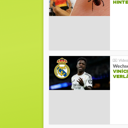
HINT
Wechse
VINÍC
VERL