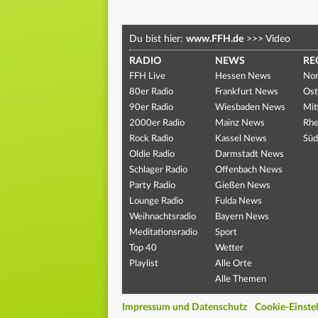
Du bist hier:
www.FFH.de
>>>
Video
RADIO
NEWS
RE
FFH Live
Hessen News
Nor
80er Radio
Frankfurt News
Ost
90er Radio
Wiesbaden News
Mit
2000er Radio
Mainz News
Rhe
Rock Radio
Kassel News
Süd
Oldie Radio
Darmstadt News
Schlager Radio
Offenbach News
Party Radio
Gießen News
Lounge Radio
Fulda News
Weihnachtsradio
Bayern News
Meditationsradio
Sport
Top 40
Wetter
Playlist
Alle Orte
Alle Themen
Impressum und Datenschutz
Cookie-Einste