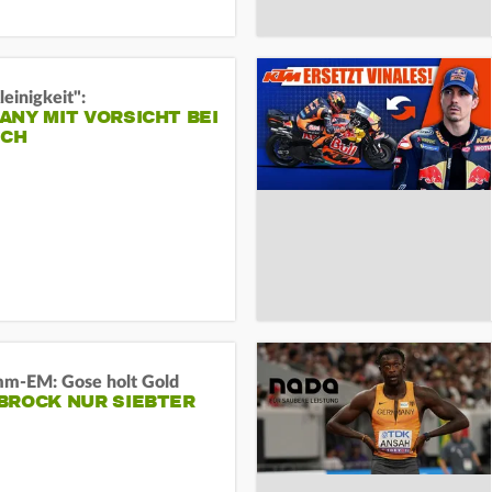
leinigkeit":
NY MIT VORSICHT BEI
ICH
m-EM: Gose holt Gold
BROCK NUR SIEBTER