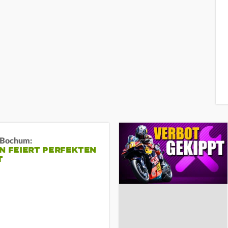
n Bochum:
N FEIERT PERFEKTEN
T