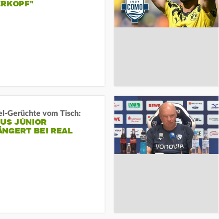
ERKOPF"
l-Gerüchte vom Tisch:
IUS JÚNIOR
ÄNGERT BEI REAL