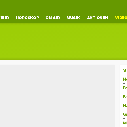
KEHR
HOROSKOP
ON AIR
MUSIK
AKTIONEN
VIDE
V
N
Be
B
N
G
M