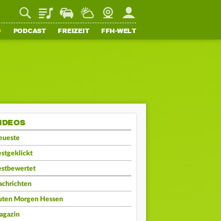
Playlist
Staupilot
Wetter
Webcam
Mein FFH
O
PODCAST
FREIZEIT
FFH-WELT
IDEOS
eueste
stgeklickt
estbewertet
achrichten
uten Morgen Hessen
agazin