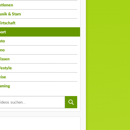
ktionen
sik & Stars
rtschaft
ort
uto
ino
issen
festyle
ise
aming