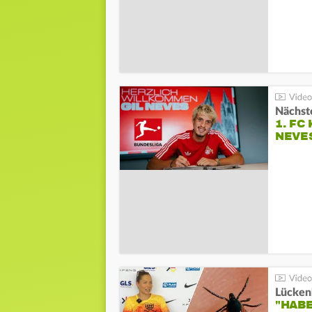
Nächste
1. FC
NEVE
Lücken
"HABE