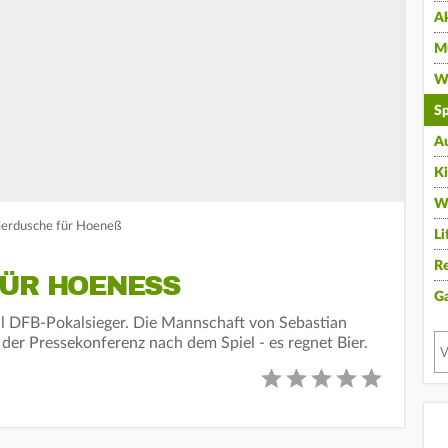
A
Mu
Wi
Sp
A
K
W
Bierdusche für Hoeneß
Li
Re
ÜR HOENESS
G
al DFB-Pokalsieger. Die Mannschaft von Sebastian
der Pressekonferenz nach dem Spiel - es regnet Bier.