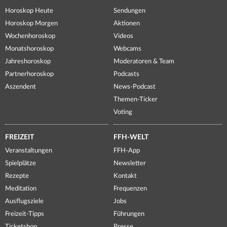
Horoskop Heute
Sendungen
Horoskop Morgen
Aktionen
Wochenhoroskop
Videos
Monatshoroskop
Webcams
Jahreshoroskop
Moderatoren & Team
Partnerhoroskop
Podcasts
Aszendent
News-Podcast
Themen-Ticker
Voting
FREIZEIT
FFH-WELT
Veranstaltungen
FFH-App
Spielplätze
Newsletter
Rezepte
Kontakt
Meditation
Frequenzen
Ausflugsziele
Jobs
Freizeit-Tipps
Führungen
Ticketshop
Presse