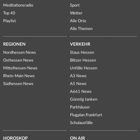
Meditationsradio
Sport
Top 40
Wetter
Playlist
Alle Orte
Alle Themen
REGIONEN
VERKEHR
Nordhessen News
Staus Hessen
Osthessen News
Blitzer Hessen
Mittelhessen News
Unfälle Hessen
Rhein-Main News
A3 News
Südhessen News
A5 News
A661 News
Günstig tanken
Parkhäuser
Flugplan Frankfurt
Schulausfälle
HOROSKOP
ON AIR