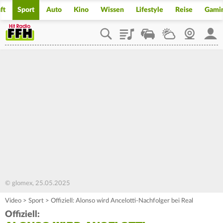
ft
Sport
Auto
Kino
Wissen
Lifestyle
Reise
Gami
Playlist
Staupilot
Wetter
Webcam
Mein
© glomex, 25.05.2025
Video
>
Sport
>
Offiziell: Alonso wird Ancelotti-Nachfolger bei Real
Offiziell: