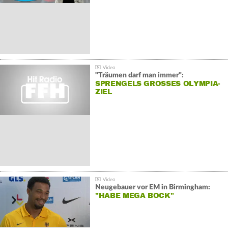
"Träumen darf man immer":
SPRENGELS GROSSES OLYMPIA-Z
IEL
Neugebauer vor EM in Birmingham:
"HABE MEGA BOCK"