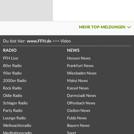
MEHR TOP-MELDUNGEN
Du bist hier:
www.FFH.de
>>>
Video
RADIO
NEWS
FFH Live
Hessen News
80er Radio
Frankfurt News
90er Radio
Wiesbaden News
2000er Radio
Mainz News
Rock Radio
Kassel News
Oldie Radio
Darmstadt News
Schlager Radio
Offenbach News
Party Radio
Gießen News
Lounge Radio
Fulda News
Weihnachtsradio
Bayern News
Meditationsradio
Sport