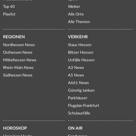
Top 40
Wetter
Playlist
Alle Orte
Alle Themen
REGIONEN
VERKEHR
Nordhessen News
Staus Hessen
Osthessen News
Blitzer Hessen
Mittelhessen News
Unfälle Hessen
Rhein-Main News
A3 News
Südhessen News
A5 News
A661 News
Günstig tanken
Parkhäuser
Flugplan Frankfurt
Schulausfälle
HOROSKOP
ON AIR