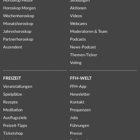
Horoskop Heute
Sendungen
Horoskop Morgen
Aktionen
Wochenhoroskop
Videos
Monatshoroskop
Webcams
Jahreshoroskop
Moderatoren & Team
Partnerhoroskop
Podcasts
Aszendent
News-Podcast
Themen-Ticker
Voting
FREIZEIT
FFH-WELT
Veranstaltungen
FFH-App
Spielplätze
Newsletter
Rezepte
Kontakt
Meditation
Frequenzen
Ausflugsziele
Jobs
Freizeit-Tipps
Führungen
Ticketshop
Presse