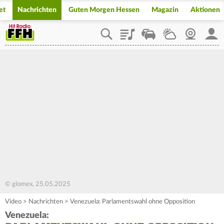
et
Nachrichten
Guten Morgen Hessen
Magazin
Aktionen
Playlist
Staupilot
Wetter
Webcam
Mein
© glomex, 25.05.2025
Video
>
Nachrichten
>
Venezuela: Parlamentswahl ohne Opposition
Venezuela: