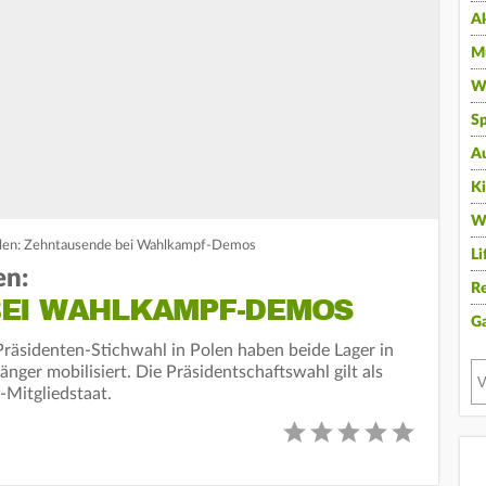
A
Mu
Wi
Sp
A
K
W
olen: Zehntausende bei Wahlkampf-Demos
Li
en:
Re
EI WAHLKAMPF-DEMOS
G
äsidenten-Stichwahl in Polen haben beide Lager in
ger mobilisiert. Die Präsidentschaftswahl gilt als
Mitgliedstaat.