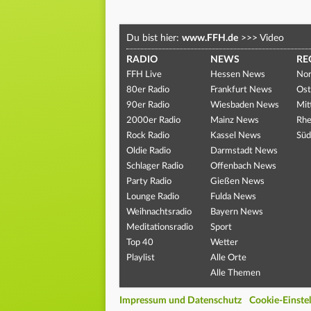
Du bist hier:
www.FFH.de
>>>
Video
RADIO
NEWS
RE
FFH Live
Hessen News
Nor
80er Radio
Frankfurt News
Ost
90er Radio
Wiesbaden News
Mit
2000er Radio
Mainz News
Rhe
Rock Radio
Kassel News
Süd
Oldie Radio
Darmstadt News
Schlager Radio
Offenbach News
Party Radio
Gießen News
Lounge Radio
Fulda News
Weihnachtsradio
Bayern News
Meditationsradio
Sport
Top 40
Wetter
Playlist
Alle Orte
Alle Themen
Impressum und Datenschutz
Cookie-Einste