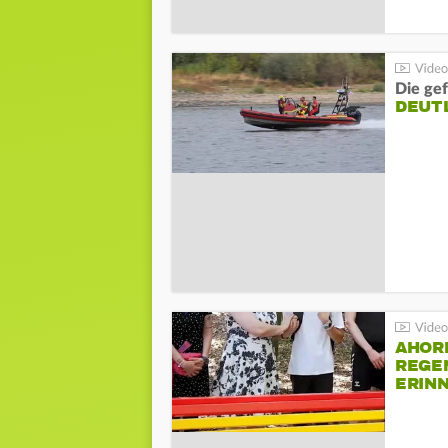
Die gef
DEUT
AHOR
REGE
ERIN
BEIM 