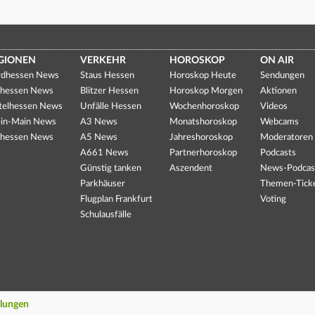
GIONEN
VERKEHR
HOROSKOP
ON AIR
dhessen News
Staus Hessen
Horoskop Heute
Sendungen
hessen News
Blitzer Hessen
Horoskop Morgen
Aktionen
telhessen News
Unfälle Hessen
Wochenhoroskop
Videos
in-Main News
A3 News
Monatshoroskop
Webcams
hessen News
A5 News
Jahreshoroskop
Moderatoren
A661 News
Partnerhoroskop
Podcasts
Günstig tanken
Aszendent
News-Podcas
Parkhäuser
Themen-Tick
Flugplan Frankfurt
Voting
Schulausfälle
llungen