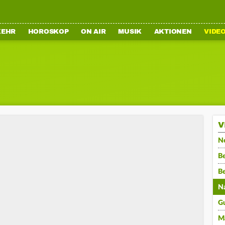
KEHR
HOROSKOP
ON AIR
MUSIK
AKTIONEN
VIDE
V
N
Be
B
N
G
M