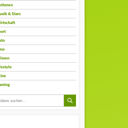
ktionen
sik & Stars
rtschaft
ort
uto
ino
issen
festyle
ise
aming