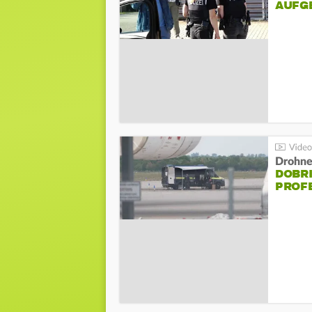
AUFG
Drohnen
DOBR
PROF