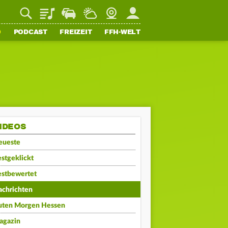
Playlist
Staupilot
Wetter
Webcam
Mein FFH
O
PODCAST
FREIZEIT
FFH-WELT
IDEOS
eueste
stgeklickt
estbewertet
achrichten
uten Morgen Hessen
agazin