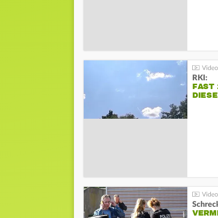
RKI:
FAST 
DIES
Schreck
VERM