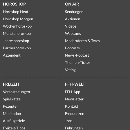
HOROSKOP
ON AIR
Horoskop Heute
Sendungen
Horoskop Morgen
Aktionen
Wochenhoroskop
Videos
Monatshoroskop
Webcams
Jahreshoroskop
Moderatoren & Team
Partnerhoroskop
Podcasts
Aszendent
News-Podcast
Themen-Ticker
Voting
FREIZEIT
FFH-WELT
Veranstaltungen
FFH-App
Spielplätze
Newsletter
Rezepte
Kontakt
Meditation
Frequenzen
Ausflugsziele
Jobs
Freizeit-Tipps
Führungen