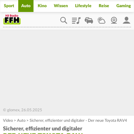
Sport
Auto
Kino
Wissen
Lifestyle
Reise
Gaming
Playlist
Staupilot
Wetter
Webcam
Mein
© glomex, 26.05.2025
Video
>
Auto
>
Sicherer, effizienter und digitaler - Der neue Toyota RAV4
Sicherer, effizienter und digitaler