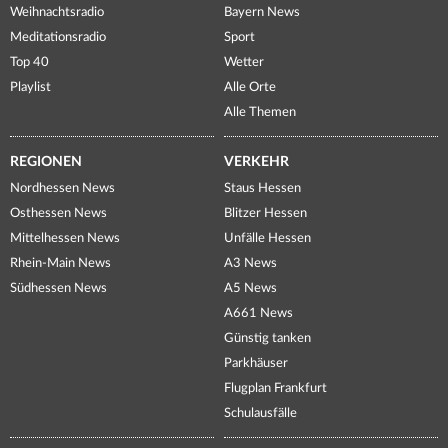
Weihnachtsradio
Bayern News
Meditationsradio
Sport
Top 40
Wetter
Playlist
Alle Orte
Alle Themen
REGIONEN
VERKEHR
Nordhessen News
Staus Hessen
Osthessen News
Blitzer Hessen
Mittelhessen News
Unfälle Hessen
Rhein-Main News
A3 News
Südhessen News
A5 News
A661 News
Günstig tanken
Parkhäuser
Flugplan Frankfurt
Schulausfälle