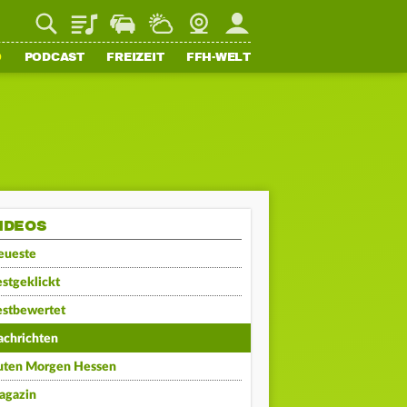
Playlist
Staupilot
Wetter
Webcam
Mein FFH
O
PODCAST
FREIZEIT
FFH-WELT
IDEOS
eueste
stgeklickt
estbewertet
achrichten
uten Morgen Hessen
agazin