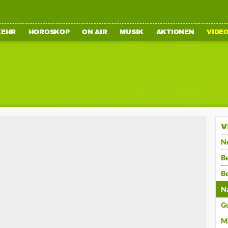
KEHR
HOROSKOP
ON AIR
MUSIK
AKTIONEN
VIDE
V
N
Be
B
N
G
M