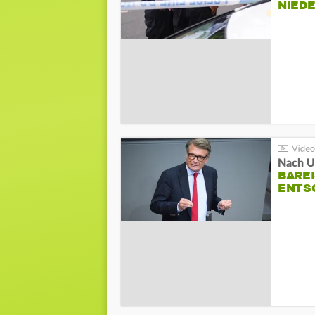
NIED
Nach Un
BAREI
NTSC