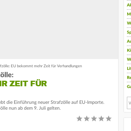
A
Mu
Wi
Sp
A
K
W
afzölle: EU bekommt mehr Zeit für Verhandlungen
Li
ölle:
Re
R ZEIT FÜR
G
t die Einführung neuer Strafzölle auf EU-Importe.
ölle nun ab dem 9. Juli gelten.