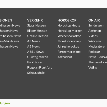
GIONEN
VERKEHR
HOROSKOP
ON AIR
dhessen News
Staus Hessen
Horoskop Heute
Sendungen
hessen News
Blitzer Hessen
Horoskop Morgen
Aktionen
telhessen News
Unfälle Hessen
Wochenhoroskop
Videos
in-Main News
A3 News
Monatshoroskop
Webcams
hessen News
A5 News
Jahreshoroskop
Moderatoren
A661 News
Partnerhoroskop
Podcasts
Günstig tanken
Aszendent
News-Podcas
Parkhäuser
Themen-Tick
Flugplan Frankfurt
Voting
Schulausfälle
llungen