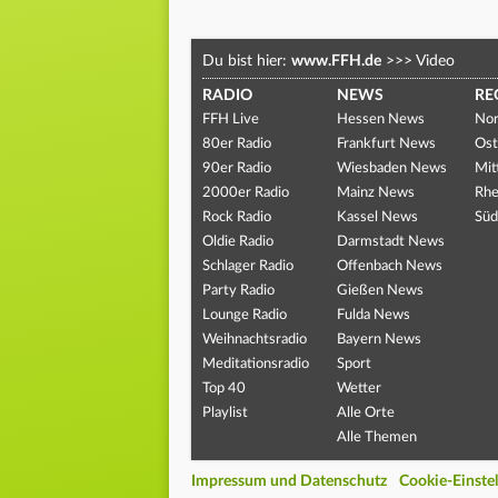
Du bist hier:
www.FFH.de
>>>
Video
RADIO
NEWS
RE
FFH Live
Hessen News
Nor
80er Radio
Frankfurt News
Ost
90er Radio
Wiesbaden News
Mit
2000er Radio
Mainz News
Rhe
Rock Radio
Kassel News
Süd
Oldie Radio
Darmstadt News
Schlager Radio
Offenbach News
Party Radio
Gießen News
Lounge Radio
Fulda News
Weihnachtsradio
Bayern News
Meditationsradio
Sport
Top 40
Wetter
Playlist
Alle Orte
Alle Themen
Impressum und Datenschutz
Cookie-Einste