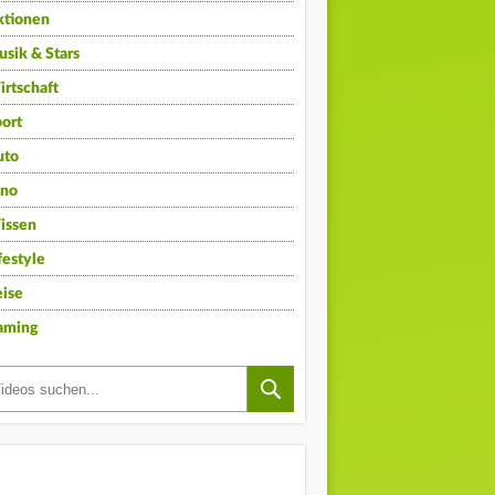
ktionen
sik & Stars
rtschaft
ort
uto
ino
issen
festyle
ise
aming