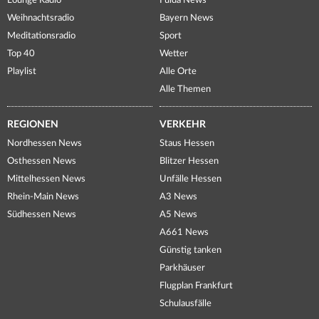
Lounge Radio
Fulda News
Weihnachtsradio
Bayern News
Meditationsradio
Sport
Top 40
Wetter
Playlist
Alle Orte
Alle Themen
REGIONEN
VERKEHR
Nordhessen News
Staus Hessen
Osthessen News
Blitzer Hessen
Mittelhessen News
Unfälle Hessen
Rhein-Main News
A3 News
Südhessen News
A5 News
A661 News
Günstig tanken
Parkhäuser
Flugplan Frankfurt
Schulausfälle