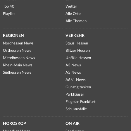
Top 40
Wetter
Playlist
Alle Orte
Alle Themen
REGIONEN
VERKEHR
Nordhessen News
Staus Hessen
Osthessen News
Blitzer Hessen
Mittelhessen News
Unfälle Hessen
Rhein-Main News
A3 News
Südhessen News
A5 News
A661 News
Günstig tanken
Parkhäuser
Flugplan Frankfurt
Schulausfälle
HOROSKOP
ON AIR