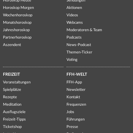
Horoskop Heute
Sendungen
Horoskop Morgen
Aktionen
Wochenhoroskop
Videos
Monatshoroskop
Webcams
Jahreshoroskop
Moderatoren & Team
Partnerhoroskop
Podcasts
Aszendent
News-Podcast
Themen-Ticker
Voting
FREIZEIT
FFH-WELT
Veranstaltungen
FFH-App
Spielplätze
Newsletter
Rezepte
Kontakt
Meditation
Frequenzen
Ausflugsziele
Jobs
Freizeit-Tipps
Führungen
Ticketshop
Presse