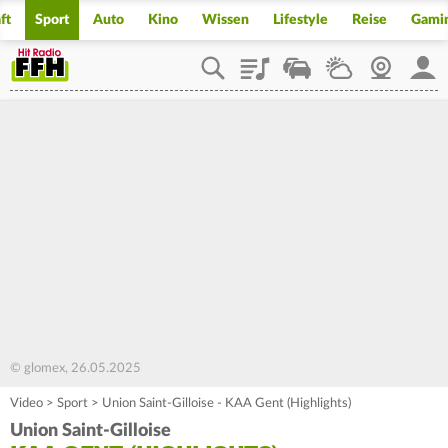
ft
Sport
Auto
Kino
Wissen
Lifestyle
Reise
Gami
Playlist
Staupilot
Wetter
Webcam
Mein
© glomex, 26.05.2025
Video
>
Sport
>
Union Saint-Gilloise - KAA Gent (Highlights)
Union Saint-Gilloise