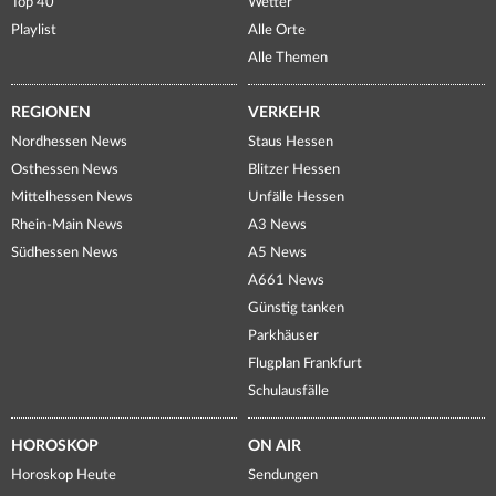
Top 40
Wetter
Playlist
Alle Orte
Alle Themen
REGIONEN
VERKEHR
Nordhessen News
Staus Hessen
Osthessen News
Blitzer Hessen
Mittelhessen News
Unfälle Hessen
Rhein-Main News
A3 News
Südhessen News
A5 News
A661 News
Günstig tanken
Parkhäuser
Flugplan Frankfurt
Schulausfälle
HOROSKOP
ON AIR
Horoskop Heute
Sendungen