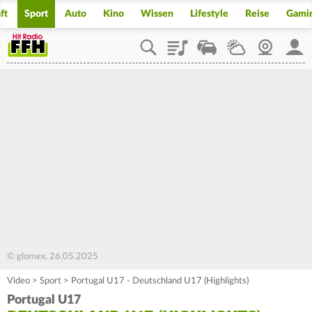
ft
Sport
Auto
Kino
Wissen
Lifestyle
Reise
Gami
Playlist
Staupilot
Wetter
Webcam
Mein
© glomex, 26.05.2025
Video
>
Sport
>
Portugal U17 - Deutschland U17 (Highlights)
Portugal U17