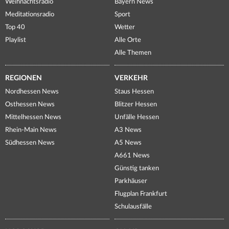
Weihnachtsradio
Bayern News
Meditationsradio
Sport
Top 40
Wetter
Playlist
Alle Orte
Alle Themen
REGIONEN
VERKEHR
Nordhessen News
Staus Hessen
Osthessen News
Blitzer Hessen
Mittelhessen News
Unfälle Hessen
Rhein-Main News
A3 News
Südhessen News
A5 News
A661 News
Günstig tanken
Parkhäuser
Flugplan Frankfurt
Schulausfälle