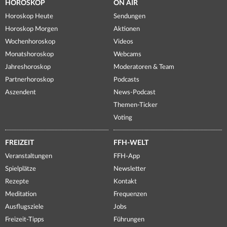
HOROSKOP
ON AIR
Horoskop Heute
Sendungen
Horoskop Morgen
Aktionen
Wochenhoroskop
Videos
Monatshoroskop
Webcams
Jahreshoroskop
Moderatoren & Team
Partnerhoroskop
Podcasts
Aszendent
News-Podcast
Themen-Ticker
Voting
FREIZEIT
FFH-WELT
Veranstaltungen
FFH-App
Spielplätze
Newsletter
Rezepte
Kontakt
Meditation
Frequenzen
Ausflugsziele
Jobs
Freizeit-Tipps
Führungen