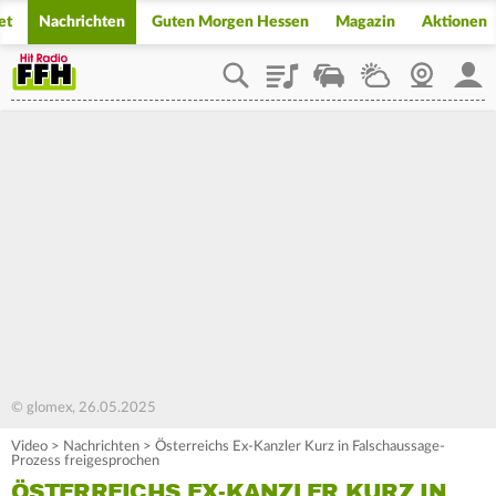
et
Nachrichten
Guten Morgen Hessen
Magazin
Aktionen
Playlist
Staupilot
Wetter
Webcam
Mein
© glomex, 26.05.2025
Video
>
Nachrichten
>
Österreichs Ex-Kanzler Kurz in Falschaussage-
Prozess freigesprochen
ÖSTERREICHS EX-KANZLER KURZ IN