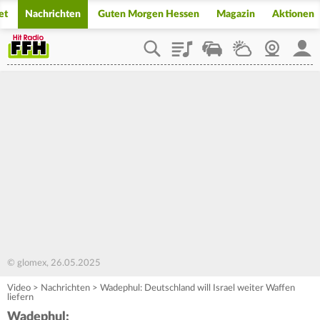
et
Nachrichten
Guten Morgen Hessen
Magazin
Aktionen
Playlist
Staupilot
Wetter
Webcam
Mein
© glomex, 26.05.2025
Video
>
Nachrichten
>
Wadephul: Deutschland will Israel weiter Waffen
liefern
Wadephul: