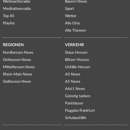
Weihnachtsradio
Bayern News
Meditationsradio
Sport
Top 40
Wetter
Playlist
Alle Orte
Alle Themen
REGIONEN
VERKEHR
Nordhessen News
Staus Hessen
Osthessen News
Blitzer Hessen
Mittelhessen News
Unfälle Hessen
Rhein-Main News
A3 News
Südhessen News
A5 News
A661 News
Günstig tanken
Parkhäuser
Flugplan Frankfurt
Schulausfälle