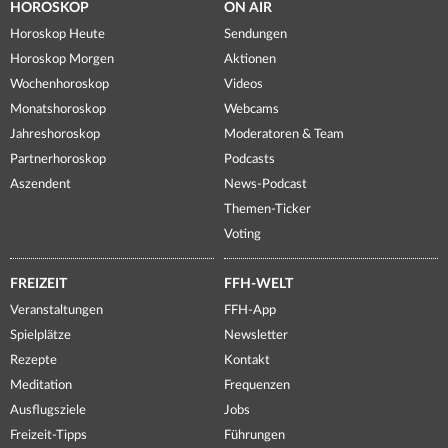
HOROSKOP
ON AIR
Horoskop Heute
Sendungen
Horoskop Morgen
Aktionen
Wochenhoroskop
Videos
Monatshoroskop
Webcams
Jahreshoroskop
Moderatoren & Team
Partnerhoroskop
Podcasts
Aszendent
News-Podcast
Themen-Ticker
Voting
FREIZEIT
FFH-WELT
Veranstaltungen
FFH-App
Spielplätze
Newsletter
Rezepte
Kontakt
Meditation
Frequenzen
Ausflugsziele
Jobs
Freizeit-Tipps
Führungen