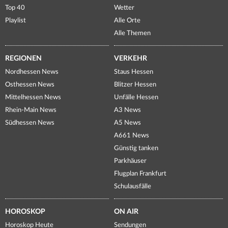
Top 40
Wetter
Playlist
Alle Orte
Alle Themen
REGIONEN
VERKEHR
Nordhessen News
Staus Hessen
Osthessen News
Blitzer Hessen
Mittelhessen News
Unfälle Hessen
Rhein-Main News
A3 News
Südhessen News
A5 News
A661 News
Günstig tanken
Parkhäuser
Flugplan Frankfurt
Schulausfälle
HOROSKOP
ON AIR
Horoskop Heute
Sendungen