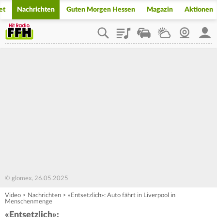
et
Nachrichten
Guten Morgen Hessen
Magazin
Aktionen
Playlist
Staupilot
Wetter
Webcam
Mein
© glomex, 26.05.2025
Video
>
Nachrichten
>
«Entsetzlich»: Auto fährt in Liverpool in
Menschenmenge
«Entsetzlich»: