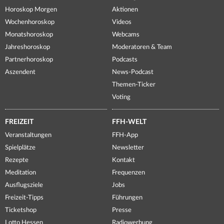
Horoskop Morgen
Aktionen
Wochenhoroskop
Videos
Monatshoroskop
Webcams
Jahreshoroskop
Moderatoren & Team
Partnerhoroskop
Podcasts
Aszendent
News-Podcast
Themen-Ticker
Voting
FREIZEIT
FFH-WELT
Veranstaltungen
FFH-App
Spielplätze
Newsletter
Rezepte
Kontakt
Meditation
Frequenzen
Ausflugsziele
Jobs
Freizeit-Tipps
Führungen
Ticketshop
Presse
Lotto Hessen
Radiowerbung