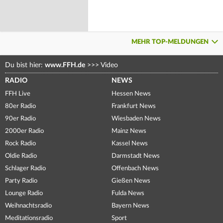
MEHR TOP-MELDUNGEN
Du bist hier:
www.FFH.de
>>>
Video
RADIO
NEWS
FFH Live
Hessen News
80er Radio
Frankfurt News
90er Radio
Wiesbaden News
2000er Radio
Mainz News
Rock Radio
Kassel News
Oldie Radio
Darmstadt News
Schlager Radio
Offenbach News
Party Radio
Gießen News
Lounge Radio
Fulda News
Weihnachtsradio
Bayern News
Meditationsradio
Sport