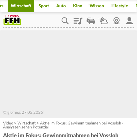
rs
Wirtschaft
Sport
Auto
Kino
Wissen
Lifestyle
Playlist
Staupilot
Wetter
Webcam
Mein
© glomex, 27.05.2025
Video
>
Wirtschaft
>
Aktie im Fokus: Gewinnmitnahmen bei Vossloh -
Analysten sehen Potenzial
Aktie im Fokus: Gewinnmitnahmen bei Vossloh