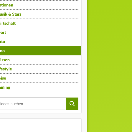
ktionen
sik & Stars
rtschaft
ort
uto
ino
issen
festyle
ise
aming