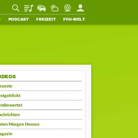
Playlist
Staupilot
Wetter
Webcam
Mein FFH
O
PODCAST
FREIZEIT
FFH-WELT
IDEOS
eueste
stgeklickt
estbewertet
achrichten
uten Morgen Hessen
agazin