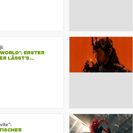
i:
 WORLD": ERSTER
ER LÄSST'S…
vite":
TISCHER