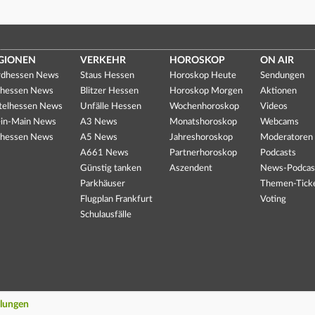
GIONEN
VERKEHR
HOROSKOP
ON AIR
dhessen News
Staus Hessen
Horoskop Heute
Sendungen
hessen News
Blitzer Hessen
Horoskop Morgen
Aktionen
telhessen News
Unfälle Hessen
Wochenhoroskop
Videos
in-Main News
A3 News
Monatshoroskop
Webcams
hessen News
A5 News
Jahreshoroskop
Moderatoren
A661 News
Partnerhoroskop
Podcasts
Günstig tanken
Aszendent
News-Podcas
Parkhäuser
Themen-Tick
Flugplan Frankfurt
Voting
Schulausfälle
llungen