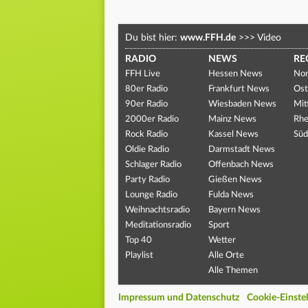
Du bist hier:
www.FFH.de
>>>
Video
RADIO
NEWS
RE
FFH Live
Hessen News
Nor
80er Radio
Frankfurt News
Ost
90er Radio
Wiesbaden News
Mit
2000er Radio
Mainz News
Rhe
Rock Radio
Kassel News
Süd
Oldie Radio
Darmstadt News
Schlager Radio
Offenbach News
Party Radio
Gießen News
Lounge Radio
Fulda News
Weihnachtsradio
Bayern News
Meditationsradio
Sport
Top 40
Wetter
Playlist
Alle Orte
Alle Themen
Impressum und Datenschutz
Cookie-Einste