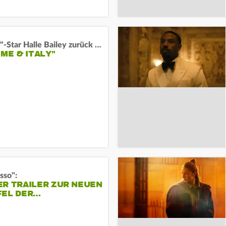
"Arielle"-Star Halle Bailey zurück auf der Leinwand:
 ME & ITALY"
sso":
ER TRAILER ZUR NEUEN
FEL DER…