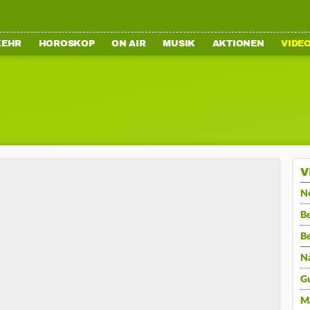
KEHR
HOROSKOP
ON AIR
MUSIK
AKTIONEN
VIDE
V
N
Be
B
N
G
M