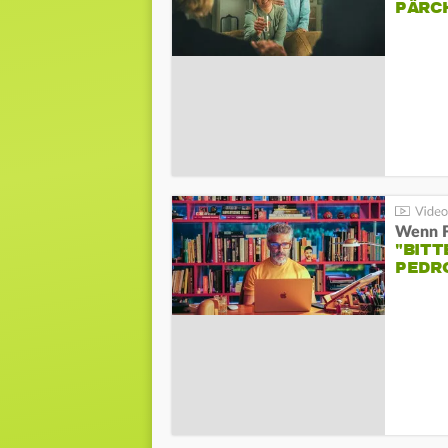
PÄRC
"BITT
PEDR