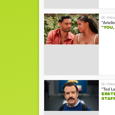
"YOU,
"Ted La
ERST
STAF