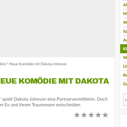
A
Mu
Wi
Sp
A
K
W
alists": Neue Komödie mit Dakota Johnson
Li
Re
NEUE KOMÖDIE MIT DAKOTA
G
s" spielt Dakota Johnson eine Partnervermittlerin. Doch
hrem Ex und ihrem Traummann entscheiden.