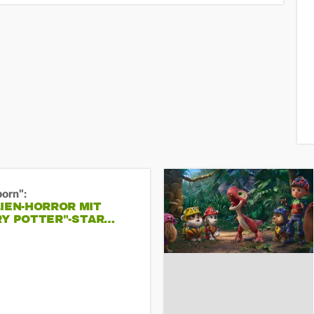
born":
IEN-HORROR MIT
RY POTTER"-STAR…