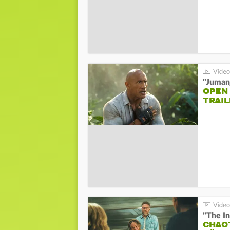
"Jumanj
OPEN
TRAIL
"The In
CHAO