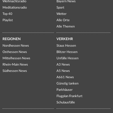
Weihnachtsradio
Bayern News
Meditationsradio
Sport
Top 40
Wetter
Playlist
Alle Orte
Alle Themen
REGIONEN
VERKEHR
Nordhessen News
Staus Hessen
Osthessen News
Blitzer Hessen
Mittelhessen News
Unfälle Hessen
Rhein-Main News
A3 News
Südhessen News
A5 News
A661 News
Günstig tanken
Parkhäuser
Flugplan Frankfurt
Schulausfälle