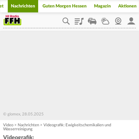
et
Nachrichten
Guten Morgen Hessen
Magazin
Aktionen
Playlist
Staupilot
Wetter
Webcam
Mein
© glomex, 28.05.2025
Video
>
Nachrichten
>
Videografik: Ewigkeitschemikalien und
Wasserreinigung
Videografik: