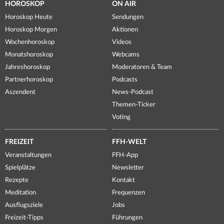
HOROSKOP
ON AIR
Horoskop Heute
Sendungen
Horoskop Morgen
Aktionen
Wochenhoroskop
Videos
Monatshoroskop
Webcams
Jahreshoroskop
Moderatoren & Team
Partnerhoroskop
Podcasts
Aszendent
News-Podcast
Themen-Ticker
Voting
FREIZEIT
FFH-WELT
Veranstaltungen
FFH-App
Spielplätze
Newsletter
Rezepte
Kontakt
Meditation
Frequenzen
Ausflugsziele
Jobs
Freizeit-Tipps
Führungen