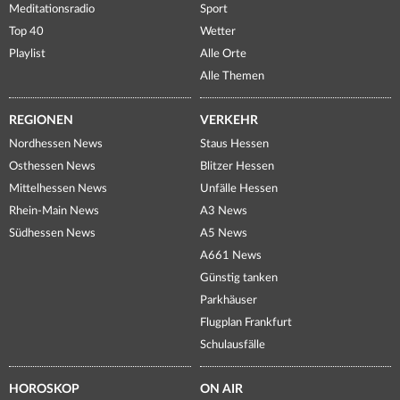
Meditationsradio
Sport
Top 40
Wetter
Playlist
Alle Orte
Alle Themen
REGIONEN
VERKEHR
Nordhessen News
Staus Hessen
Osthessen News
Blitzer Hessen
Mittelhessen News
Unfälle Hessen
Rhein-Main News
A3 News
Südhessen News
A5 News
A661 News
Günstig tanken
Parkhäuser
Flugplan Frankfurt
Schulausfälle
HOROSKOP
ON AIR