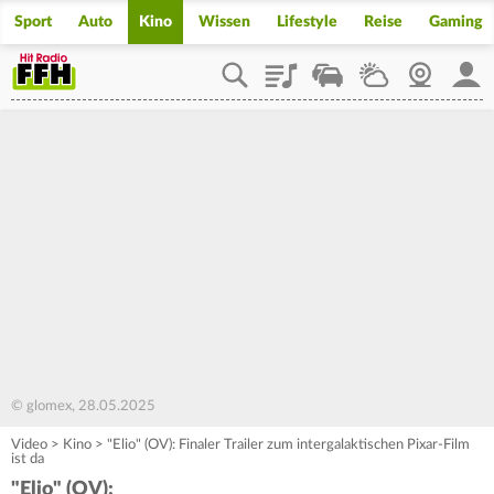
Sport
Auto
Kino
Wissen
Lifestyle
Reise
Gaming
Playlist
Staupilot
Wetter
Webcam
Mein
© glomex, 28.05.2025
Video
>
Kino
>
"Elio" (OV): Finaler Trailer zum intergalaktischen Pixar-Film
ist da
"Elio" (OV):