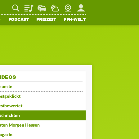
Playlist
Staupilot
Wetter
Webcam
Mein FFH
O
PODCAST
FREIZEIT
FFH-WELT
IDEOS
eueste
stgeklickt
estbewertet
achrichten
uten Morgen Hessen
agazin