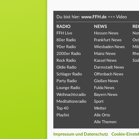
Du bist hier:
www.FFH.de
>>>
Video
RADIO
NEWS
RE
FFH Live
Hessen News
Nor
80er Radio
Frankfurt News
Ost
90er Radio
Wiesbaden News
Mit
2000er Radio
Mainz News
Rhe
Rock Radio
Kassel News
Süd
Oldie Radio
Darmstadt News
Schlager Radio
Offenbach News
Party Radio
Gießen News
Lounge Radio
Fulda News
Weihnachtsradio
Bayern News
Meditationsradio
Sport
Top 40
Wetter
Playlist
Alle Orte
Alle Themen
Impressum und Datenschutz
Cookie-Einste