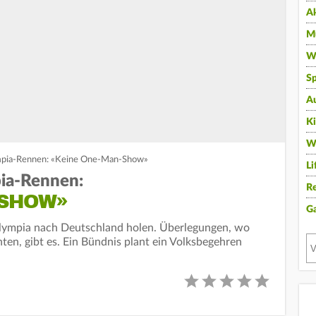
A
Mu
Wi
Sp
A
K
W
lympia-Rennen: «Keine One-Man-Show»
Li
pia-Rennen:
Re
-SHOW»
G
 Olympia nach Deutschland holen. Überlegungen, wo
en, gibt es. Ein Bündnis plant ein Volksbegehren