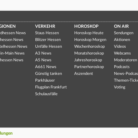
GIONEN
VERKEHR
HOROSKOP
ON AIR
dhessen News
Staus Hessen
Horoskop Heute
Sendungen
hessen News
Blitzer Hessen
Horoskop Morgen
Aktionen
telhessen News
Unfälle Hessen
Wochenhoroskop
Videos
in-Main News
A3 News
Monatshoroskop
Webcams
hessen News
A5 News
Jahreshoroskop
Moderatoren
A661 News
Partnerhoroskop
Podcasts
Günstig tanken
Aszendent
News-Podcas
Parkhäuser
Themen-Tick
Flugplan Frankfurt
Voting
Schulausfälle
llungen