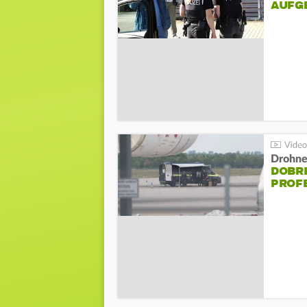
AUFG
Drohnen
DOBR
PROF