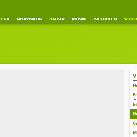
KEHR
HOROSKOP
ON AIR
MUSIK
AKTIONEN
VIDE
V
N
Be
B
N
G
M