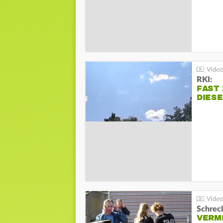
RKI:
FAST 
DIES
Schreck
VERM