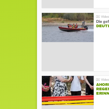
Die gef
DEUT
AHOR
REGE
ERIN
BEIM 