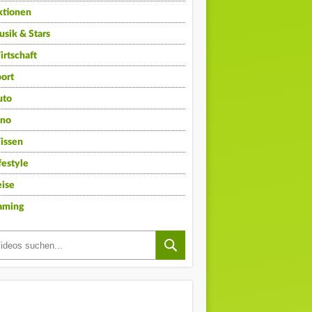
ktionen
sik & Stars
rtschaft
ort
uto
ino
issen
festyle
ise
aming