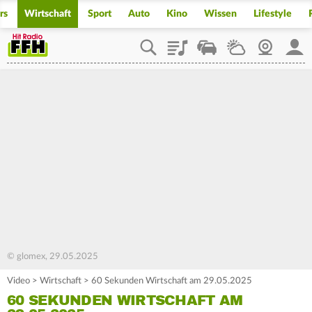
rs
Wirtschaft
Sport
Auto
Kino
Wissen
Lifestyle
Playlist
Staupilot
Wetter
Webcam
Mein
© glomex, 29.05.2025
Video
>
Wirtschaft
>
60 Sekunden Wirtschaft am 29.05.2025
60 SEKUNDEN WIRTSCHAFT AM