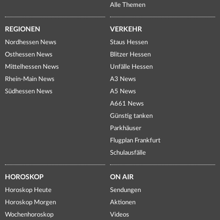
Alle Themen
REGIONEN
VERKEHR
Nordhessen News
Staus Hessen
Osthessen News
Blitzer Hessen
Mittelhessen News
Unfälle Hessen
Rhein-Main News
A3 News
Südhessen News
A5 News
A661 News
Günstig tanken
Parkhäuser
Flugplan Frankfurt
Schulausfälle
HOROSKOP
ON AIR
Horoskop Heute
Sendungen
Horoskop Morgen
Aktionen
Wochenhoroskop
Videos