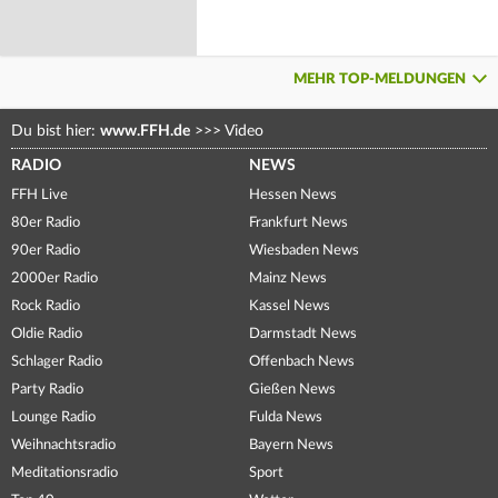
MEHR TOP-MELDUNGEN
Du bist hier:
www.FFH.de
>>>
Video
RADIO
NEWS
FFH Live
Hessen News
80er Radio
Frankfurt News
90er Radio
Wiesbaden News
2000er Radio
Mainz News
Rock Radio
Kassel News
Oldie Radio
Darmstadt News
Schlager Radio
Offenbach News
Party Radio
Gießen News
Lounge Radio
Fulda News
Weihnachtsradio
Bayern News
Meditationsradio
Sport