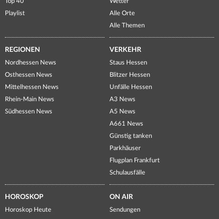
Top 40
Wetter
Playlist
Alle Orte
Alle Themen
REGIONEN
VERKEHR
Nordhessen News
Staus Hessen
Osthessen News
Blitzer Hessen
Mittelhessen News
Unfälle Hessen
Rhein-Main News
A3 News
Südhessen News
A5 News
A661 News
Günstig tanken
Parkhäuser
Flugplan Frankfurt
Schulausfälle
HOROSKOP
ON AIR
Horoskop Heute
Sendungen