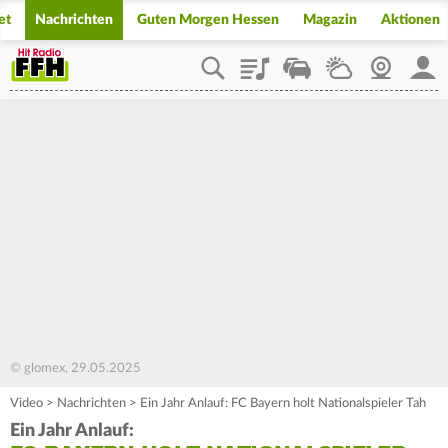
et
Nachrichten
Guten Morgen Hessen
Magazin
Aktionen
Playlist
Staupilot
Wetter
Webcam
Mein
© glomex, 29.05.2025
Video
>
Nachrichten
>
Ein Jahr Anlauf: FC Bayern holt Nationalspieler Tah
Ein Jahr Anlauf: