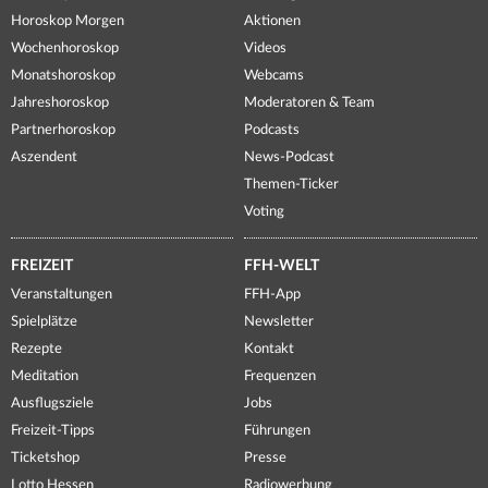
Horoskop Morgen
Aktionen
Wochenhoroskop
Videos
Monatshoroskop
Webcams
Jahreshoroskop
Moderatoren & Team
Partnerhoroskop
Podcasts
Aszendent
News-Podcast
Themen-Ticker
Voting
FREIZEIT
FFH-WELT
Veranstaltungen
FFH-App
Spielplätze
Newsletter
Rezepte
Kontakt
Meditation
Frequenzen
Ausflugsziele
Jobs
Freizeit-Tipps
Führungen
Ticketshop
Presse
Lotto Hessen
Radiowerbung