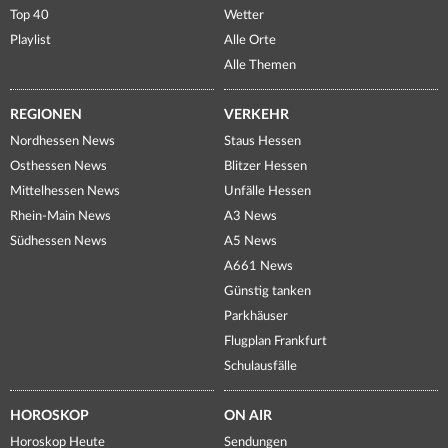
Top 40
Wetter
Playlist
Alle Orte
Alle Themen
REGIONEN
VERKEHR
Nordhessen News
Staus Hessen
Osthessen News
Blitzer Hessen
Mittelhessen News
Unfälle Hessen
Rhein-Main News
A3 News
Südhessen News
A5 News
A661 News
Günstig tanken
Parkhäuser
Flugplan Frankfurt
Schulausfälle
HOROSKOP
ON AIR
Horoskop Heute
Sendungen