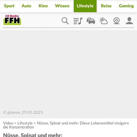
Sport
Auto
Kino
Wissen
Lifestyle
Reise
Gaming
Playlist
Staupilot
Wetter
Webcam
Mein
© glomex, 29.05.2025
Video
>
Lifestyle
>
Nüsse, Spinat und mehr: Diese Lebensmittel steigern
die Konzentration
Nüsse, Spinat und mehr: