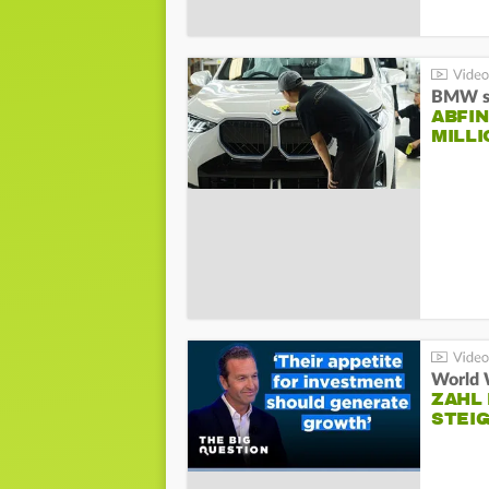
BMW st
ABFI
MILL
World 
ZAHL 
STEIG