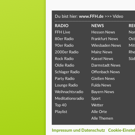
Du bist hier:
www.FFH.de
>>>
Video
RADIO
NEWS
RE
FFH Live
Hessen News
Nor
80er Radio
Frankfurt News
Ost
90er Radio
Wiesbaden News
Mit
2000er Radio
Mainz News
Rhe
Rock Radio
Kassel News
Süd
Oldie Radio
Darmstadt News
Schlager Radio
Offenbach News
Party Radio
Gießen News
Lounge Radio
Fulda News
Weihnachtsradio
Bayern News
Meditationsradio
Sport
Top 40
Wetter
Playlist
Alle Orte
Alle Themen
Impressum und Datenschutz
Cookie-Einste