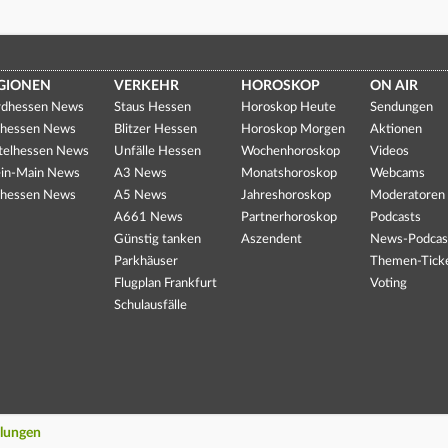
GIONEN
VERKEHR
HOROSKOP
ON AIR
dhessen News
Staus Hessen
Horoskop Heute
Sendungen
hessen News
Blitzer Hessen
Horoskop Morgen
Aktionen
telhessen News
Unfälle Hessen
Wochenhoroskop
Videos
in-Main News
A3 News
Monatshoroskop
Webcams
hessen News
A5 News
Jahreshoroskop
Moderatoren
A661 News
Partnerhoroskop
Podcasts
Günstig tanken
Aszendent
News-Podcas
Parkhäuser
Themen-Tick
Flugplan Frankfurt
Voting
Schulausfälle
llungen