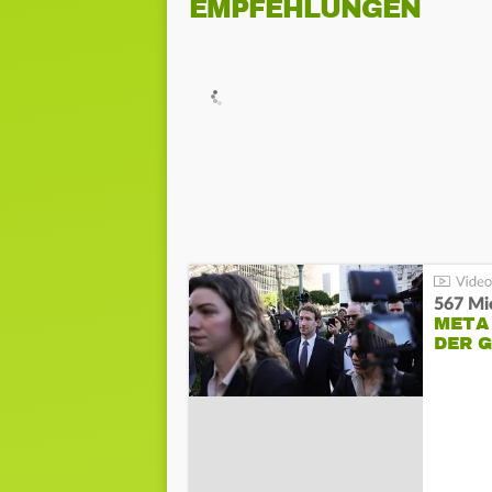
EMPFEHLUNGEN
567 Mio
META
DER 