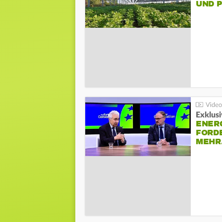
UND 
Exklusi
ENER
FORD
MEH