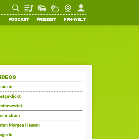
Playlist
Staupilot
Wetter
Webcam
Mein FFH
O
PODCAST
FREIZEIT
FFH-WELT
IDEOS
eueste
stgeklickt
estbewertet
achrichten
uten Morgen Hessen
agazin