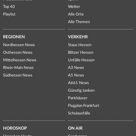
Top 40
Wetter
Playlist
Alle Orte
Alle Themen
REGIONEN
VERKEHR
Nordhessen News
Staus Hessen
Osthessen News
Blitzer Hessen
Mittelhessen News
Unfälle Hessen
Rhein-Main News
A3 News
Südhessen News
A5 News
A661 News
Günstig tanken
Parkhäuser
Flugplan Frankfurt
Schulausfälle
HOROSKOP
ON AIR