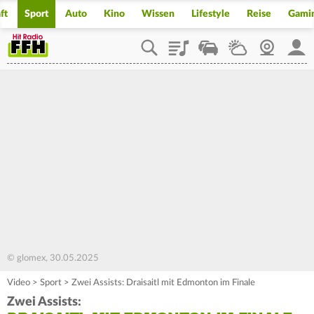
ft
Sport
Auto
Kino
Wissen
Lifestyle
Reise
Gami
Playlist
Staupilot
Wetter
Webcam
Mein
© glomex, 30.05.2025
Video
>
Sport
>
Zwei Assists: Draisaitl mit Edmonton im Finale
Zwei Assists: