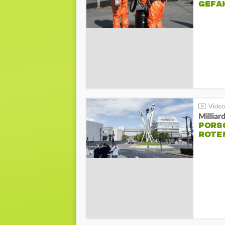
GEFA
Millia
PORSC
ROTE