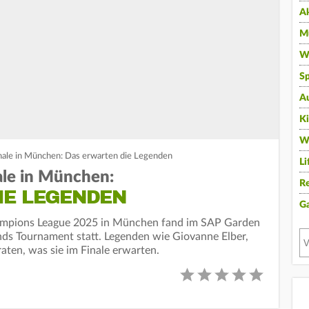
A
Mu
Wi
Sp
A
K
W
ale in München: Das erwarten die Legenden
Li
le in München:
Re
IE LEGENDEN
G
hampions League 2025 in München fand im SAP Garden
s Tournament statt. Legenden wie Giovanne Elber,
ten, was sie im Finale erwarten.