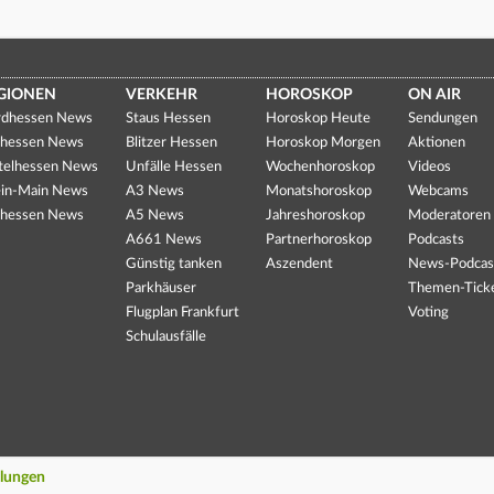
GIONEN
VERKEHR
HOROSKOP
ON AIR
dhessen News
Staus Hessen
Horoskop Heute
Sendungen
hessen News
Blitzer Hessen
Horoskop Morgen
Aktionen
telhessen News
Unfälle Hessen
Wochenhoroskop
Videos
in-Main News
A3 News
Monatshoroskop
Webcams
hessen News
A5 News
Jahreshoroskop
Moderatoren
A661 News
Partnerhoroskop
Podcasts
Günstig tanken
Aszendent
News-Podcas
Parkhäuser
Themen-Tick
Flugplan Frankfurt
Voting
Schulausfälle
llungen