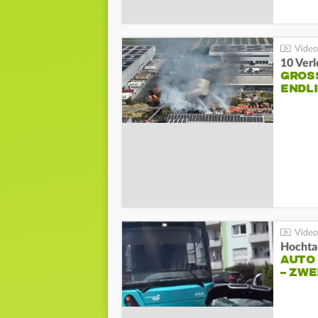
10 Ver
GROSS
NDLI
Hochta
AUTO
– ZW