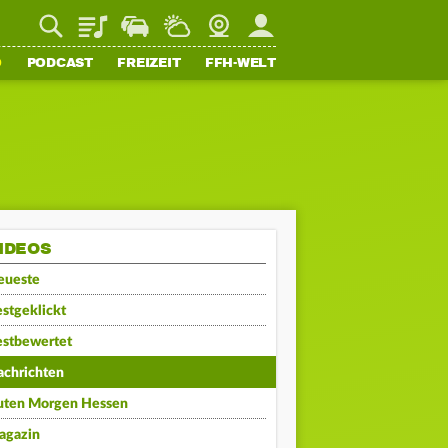
Playlist
Staupilot
Wetter
Webcam
Mein FFH
O
PODCAST
FREIZEIT
FFH-WELT
IDEOS
eueste
stgeklickt
estbewertet
achrichten
uten Morgen Hessen
agazin