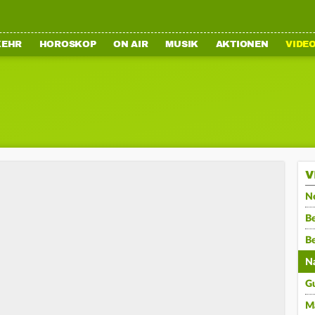
KEHR
HOROSKOP
ON AIR
MUSIK
AKTIONEN
VIDE
V
N
Be
B
N
G
M