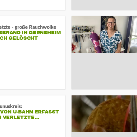
letzte - große Rauchwolke
BRAND IN GERNSHEIM E
CH GELÖSCHT
unuskreis:
 VON U-BAHN ERFASST
EI VERLETZTE…