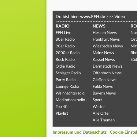
Du bist hier:
www.FFH.de
>>>
Video
RADIO
NEWS
RE
FFH Live
Hessen News
Nor
80er Radio
Frankfurt News
Ost
90er Radio
Wiesbaden News
Mit
2000er Radio
Mainz News
Rhe
Rock Radio
Kassel News
Süd
Oldie Radio
Darmstadt News
Schlager Radio
Offenbach News
Party Radio
Gießen News
Lounge Radio
Fulda News
Weihnachtsradio
Bayern News
Meditationsradio
Sport
Top 40
Wetter
Playlist
Alle Orte
Alle Themen
Impressum und Datenschutz
Cookie-Einste