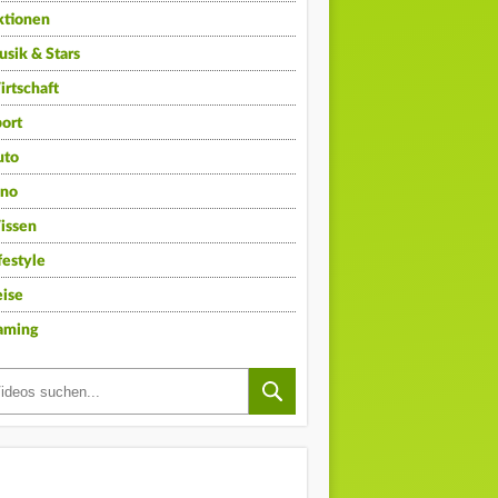
ktionen
sik & Stars
rtschaft
ort
uto
ino
issen
festyle
ise
aming