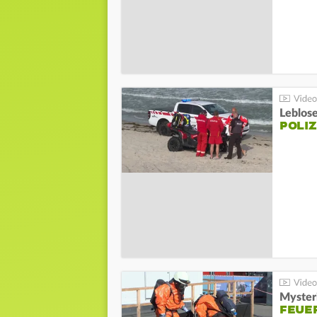
Leblos
POLIZ
Mysteri
FEUE