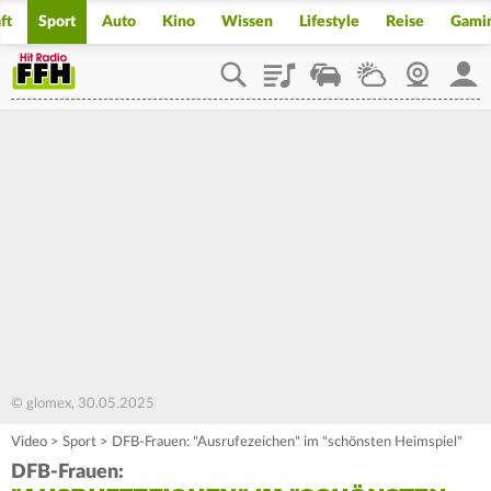
ft
Sport
Auto
Kino
Wissen
Lifestyle
Reise
Gami
Playlist
Staupilot
Wetter
Webcam
Mein
© glomex, 30.05.2025
Video
>
Sport
>
DFB-Frauen: "Ausrufezeichen" im "schönsten Heimspiel"
DFB-Frauen: