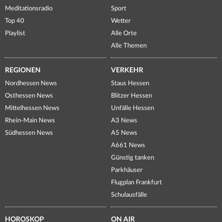
Meditationsradio
Sport
Top 40
Wetter
Playlist
Alle Orte
Alle Themen
REGIONEN
VERKEHR
Nordhessen News
Staus Hessen
Osthessen News
Blitzer Hessen
Mittelhessen News
Unfälle Hessen
Rhein-Main News
A3 News
Südhessen News
A5 News
A661 News
Günstig tanken
Parkhäuser
Flugplan Frankfurt
Schulausfälle
HOROSKOP
ON AIR