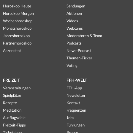
Horoskop Heute
Sendungen
Horoskop Morgen
Aktionen
Wochenhoroskop
Videos
Monatshoroskop
Webcams
Jahreshoroskop
Moderatoren & Team
Partnerhoroskop
Podcasts
Aszendent
News-Podcast
Themen-Ticker
Voting
FREIZEIT
FFH-WELT
Veranstaltungen
FFH-App
Spielplätze
Newsletter
Rezepte
Kontakt
Meditation
Frequenzen
Ausflugsziele
Jobs
Freizeit-Tipps
Führungen
Ticketshop
Presse