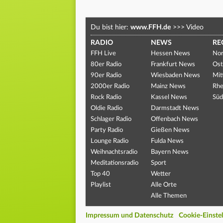
Du bist hier:
www.FFH.de
>>>
Video
RADIO
NEWS
RE
FFH Live
Hessen News
Nor
80er Radio
Frankfurt News
Ost
90er Radio
Wiesbaden News
Mit
2000er Radio
Mainz News
Rhe
Rock Radio
Kassel News
Süd
Oldie Radio
Darmstadt News
Schlager Radio
Offenbach News
Party Radio
Gießen News
Lounge Radio
Fulda News
Weihnachtsradio
Bayern News
Meditationsradio
Sport
Top 40
Wetter
Playlist
Alle Orte
Alle Themen
Impressum und Datenschutz
Cookie-Einste