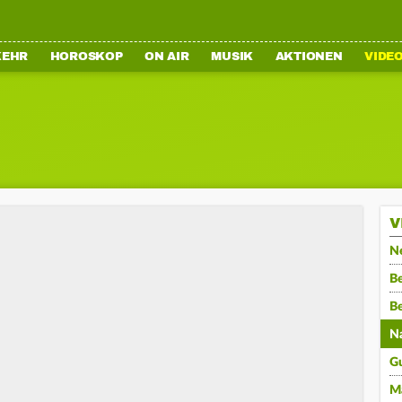
KEHR
HOROSKOP
ON AIR
MUSIK
AKTIONEN
VIDE
V
N
Be
B
N
G
M