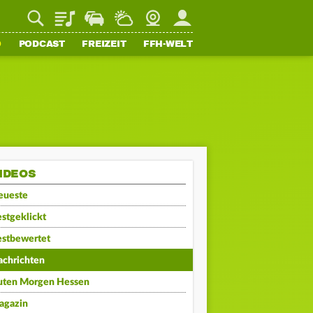
Playlist
Staupilot
Wetter
Webcam
Mein FFH
O
PODCAST
FREIZEIT
FFH-WELT
IDEOS
eueste
stgeklickt
estbewertet
achrichten
uten Morgen Hessen
agazin