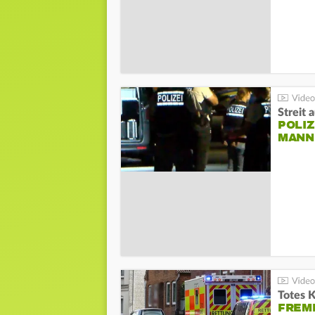
Streit 
POLIZ
ANN I
Totes 
FREM