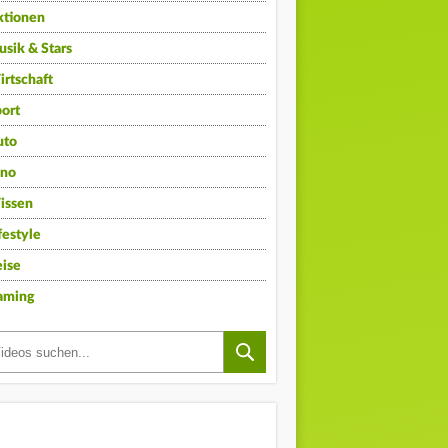
ktionen
sik & Stars
rtschaft
ort
uto
ino
issen
festyle
ise
aming