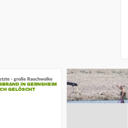
letzte - große Rauchwolke
BRAND IN GERNSHEIM E
CH GELÖSCHT