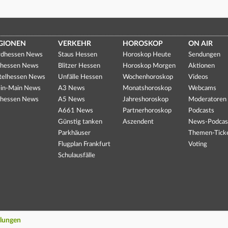
GIONEN
VERKEHR
HOROSKOP
ON AIR
dhessen News
Staus Hessen
Horoskop Heute
Sendungen
hessen News
Blitzer Hessen
Horoskop Morgen
Aktionen
telhessen News
Unfälle Hessen
Wochenhoroskop
Videos
in-Main News
A3 News
Monatshoroskop
Webcams
hessen News
A5 News
Jahreshoroskop
Moderatoren
A661 News
Partnerhoroskop
Podcasts
Günstig tanken
Aszendent
News-Podcas
Parkhäuser
Themen-Tick
Flugplan Frankfurt
Voting
Schulausfälle
llungen