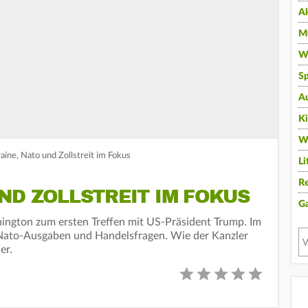
A
Mu
Wi
Sp
A
K
W
aine, Nato und Zollstreit im Fokus
Li
Re
ND ZOLLSTREIT IM FOKUS
G
ington zum ersten Treffen mit US-Präsident Trump. Im
Nato-Ausgaben und Handelsfragen. Wie der Kanzler
er.