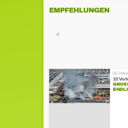
EMPFEHLUNGEN
10 Ver
GROSS
NDLI