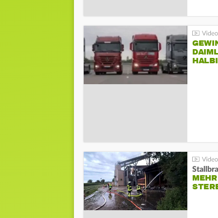
GEWI
DAIM
HALB
Stallbr
MEHR 
STER