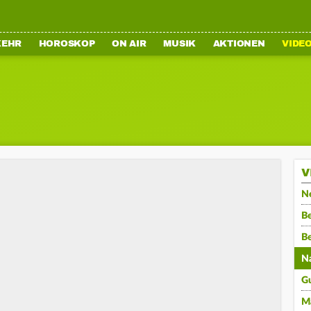
KEHR
HOROSKOP
ON AIR
MUSIK
AKTIONEN
VIDE
V
N
Be
B
N
G
M