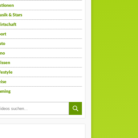
ktionen
sik & Stars
rtschaft
ort
uto
ino
issen
festyle
ise
aming