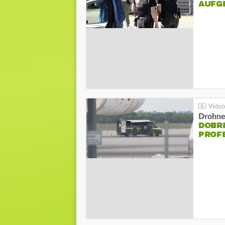
AUFG
Drohnen
DOBR
PROF