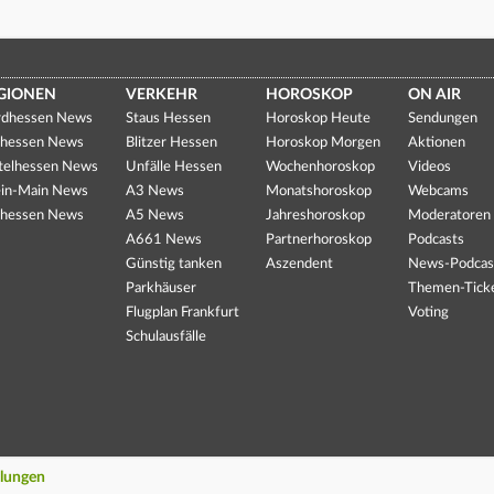
GIONEN
VERKEHR
HOROSKOP
ON AIR
dhessen News
Staus Hessen
Horoskop Heute
Sendungen
hessen News
Blitzer Hessen
Horoskop Morgen
Aktionen
telhessen News
Unfälle Hessen
Wochenhoroskop
Videos
in-Main News
A3 News
Monatshoroskop
Webcams
hessen News
A5 News
Jahreshoroskop
Moderatoren
A661 News
Partnerhoroskop
Podcasts
Günstig tanken
Aszendent
News-Podcas
Parkhäuser
Themen-Tick
Flugplan Frankfurt
Voting
Schulausfälle
llungen