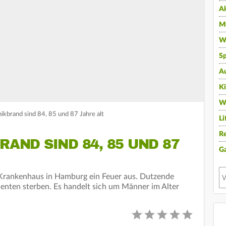
A
Mu
Wi
Sp
A
K
W
ikbrand sind 84, 85 und 87 Jahre alt
Li
Re
RAND SIND 84, 85 UND 87
G
m Krankenhaus in Hamburg ein Feuer aus. Dutzende
enten sterben. Es handelt sich um Männer im Alter