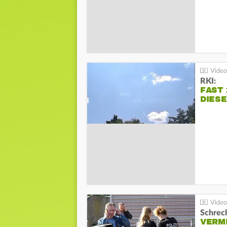
RKI:
FAST 
DIES
Schreck
VERM