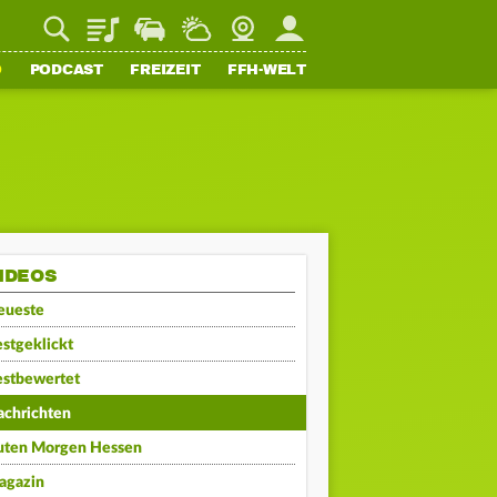
Playlist
Staupilot
Wetter
Webcam
Mein FFH
O
PODCAST
FREIZEIT
FFH-WELT
IDEOS
eueste
stgeklickt
estbewertet
achrichten
uten Morgen Hessen
agazin