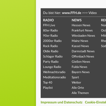
Du bist hier:
www.FFH.de
>>>
Video
RADIO
NEWS
RE
FFH Live
Hessen News
Nor
80er Radio
Frankfurt News
Ost
90er Radio
Wiesbaden News
Mit
2000er Radio
Mainz News
Rhe
Rock Radio
Kassel News
Süd
Oldie Radio
Darmstadt News
Schlager Radio
Offenbach News
Party Radio
Gießen News
Lounge Radio
Fulda News
Weihnachtsradio
Bayern News
Meditationsradio
Sport
Top 40
Wetter
Playlist
Alle Orte
Alle Themen
Impressum und Datenschutz
Cookie-Einste