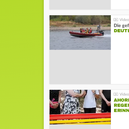
Die gef
DEUT
AHOR
REGE
ERIN
BEIM 